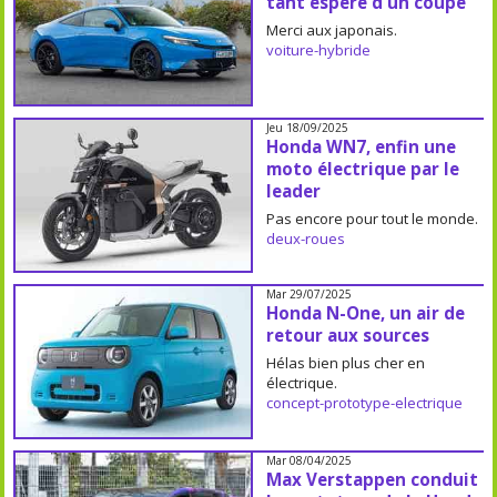
tant espéré d'un coupé
Merci aux japonais.
voiture-hybride
Jeu 18/09/2025
Honda WN7, enfin une
moto électrique par le
leader
Pas encore pour tout le monde.
deux-roues
Mar 29/07/2025
Honda N-One, un air de
retour aux sources
Hélas bien plus cher en
électrique.
concept-prototype-electrique
Mar 08/04/2025
Max Verstappen conduit