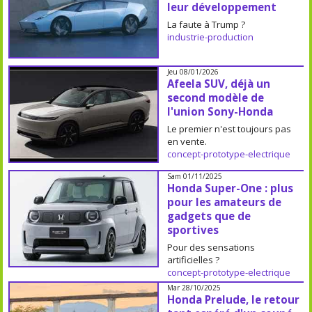
leur développement
La faute à Trump ?
industrie-production
Jeu 08/01/2026
Afeela SUV, déjà un
second modèle de
l'union Sony-Honda
Le premier n'est toujours pas
en vente.
concept-prototype-electrique
Sam 01/11/2025
Honda Super-One : plus
pour les amateurs de
gadgets que de
sportives
Pour des sensations
artificielles ?
concept-prototype-electrique
Mar 28/10/2025
Honda Prelude, le retour