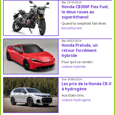
Mar 22/10/2024
Honda CB300F Flex Fuel,
le deux roues au
superéthanol
Quand la simplicité fait rêver.
biocarburant
Mar 09/07/2024
Honda Prelude, un
retour forcément
hybride
Pour qu'il se vende !
voiture-hybride
Dim 30/06/2024
Les prix de la Honda CR-V
à hydrogène
Aux Etats-Unis.
voiture-hydrogene