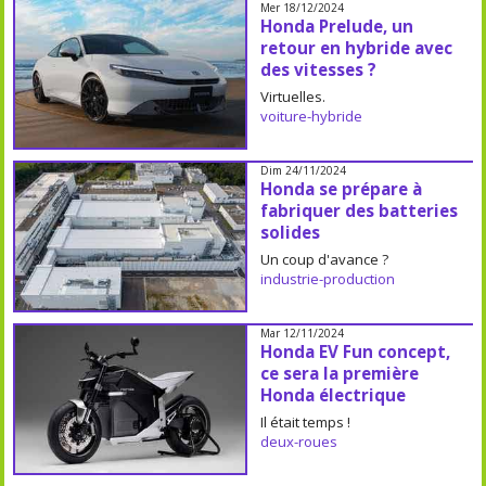
Mer 18/12/2024
Honda Prelude, un
retour en hybride avec
des vitesses ?
Virtuelles.
voiture-hybride
Dim 24/11/2024
Honda se prépare à
fabriquer des batteries
solides
Un coup d'avance ?
industrie-production
Mar 12/11/2024
Honda EV Fun concept,
ce sera la première
Honda électrique
Il était temps !
deux-roues