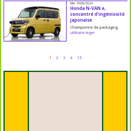
Mer 19/06/2024
Honda N-VAN e,
concentré d'ingéniosité
japonaise
Championne de packaging.
utilitaire-leger
1
2
3
4
15