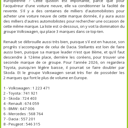
européenne ? Cette qustion est importante, parce que pour
l'acquéreur d'une voiture neuve, elle va conditionner la facilité de
revente. S'il y a des centaines de milliers d'automobilistes pour
acheter une voiture neuve de cette marque donnée, il y aura aussi
des milliers d'autres automobilistes pour rechercher une occasion de
cette même marque. La liste est ci-dessous, on y voit la domination du
groupe Volkswagen, qui place 3 marques dans ce top-ten.
Renault se débrouille aussi très bien, puisque s'il est en hausse, son
progrès s'accompagne de celui de Dacia. Stellantis est loin de faire
aussi bien, puisque sa marque leader n'est que 8ème, et qu'il faut
descendre à 12ème place, derrière les coréens, pour trouver une
seconde marque de ce groupe. Pour l'année 2026, on regardera
Toyota, puisqu'en légère baisse, il pourrait se faire doubler par
Skoda. Et le groupe Volkswagen serait très fier de posséder les
2 marques qui font le plus de volume en Europe.
1 - Volkswagen : 1 223 471
2 - Toyota : 741 921
3 - Skoda : 724 403
4 - Renault : 674 059
5 - BMW : 647 006
6 - Mercedes : 568 764
7 - Dacia : 557 201
8 - Peugeot : 546 315