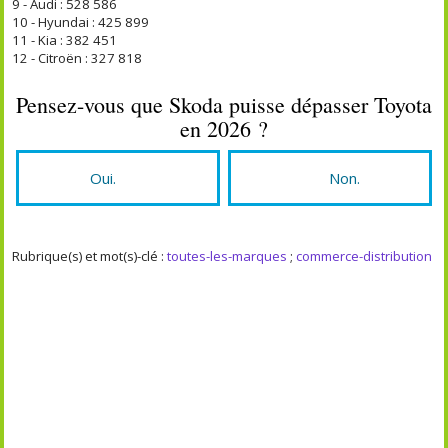
9 - Audi : 528 586
10 - Hyundai : 425 899
11 - Kia : 382 451
12 - Citroën : 327 818
Pensez-vous que Skoda puisse dépasser Toyota
en 2026 ?
Oui.
Non.
Rubrique(s) et mot(s)-clé :
toutes-les-marques
;
commerce-distribution