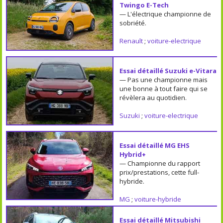
Twingo E-Tech
— L'électrique championne de
sobriété.
Renault
;
voiture-electrique
Essai détaillé Suzuki e-Vitara
— Pas une championne mais
une bonne à tout faire qui se
révèlera au quotidien.
Suzuki
;
voiture-electrique
Essai détaillé MG EHS
Hybrid+
— Championne du rapport
prix/prestations, cette full-
hybride.
MG
;
voiture-hybride
Essai détaillé Mitsubishi