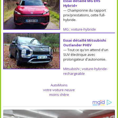
Essai détaillé MG EHS
Hybrid+
— Championne du rapport
prix/prestations, cette full-
hybride.
MG
;
voiture-hybride
Essai détaillé Mitsubishi
Outlander PHEV
— Tout ce qu'on attend d'un
SUV électrique avec
prolongateur d'autonomie.
Mitsubishi
;
voiture-hybride-
rechargeable
AutoMoins
votre voiture neuve
moins chère