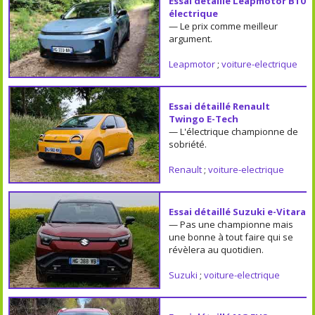
Essai détaillé Leapmotor B10
électrique
— Le prix comme meilleur
argument.
Leapmotor
;
voiture-electrique
Essai détaillé Renault
Twingo E-Tech
— L'électrique championne de
sobriété.
Renault
;
voiture-electrique
Essai détaillé Suzuki e-Vitara
— Pas une championne mais
une bonne à tout faire qui se
révèlera au quotidien.
Suzuki
;
voiture-electrique