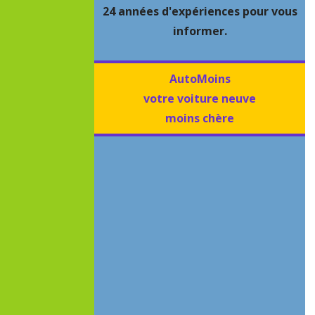
24 années d'expériences pour vous
informer.
AutoMoins
votre voiture neuve
moins chère