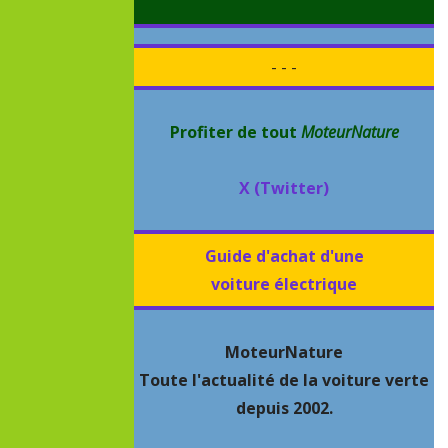
- - -
Profiter de tout
MoteurNature
X (Twitter)
Guide d'achat d'une
voiture électrique
MoteurNature
Toute l'actualité de la voiture verte
depuis 2002.