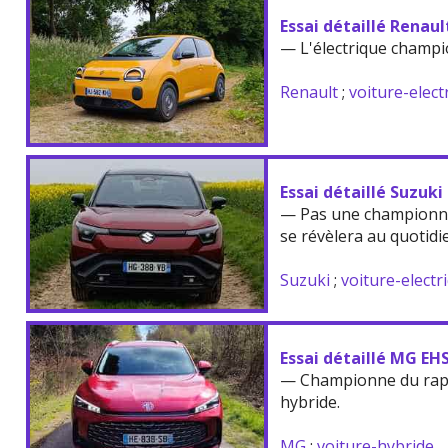
Essai détaillé Renau
— L'électrique champi
Renault
;
voiture-elect
Essai détaillé Suzuki
— Pas une championne
se révèlera au quotidi
Suzuki
;
voiture-electr
Essai détaillé MG EH
— Championne du rappo
hybride.
MG
;
voiture-hybride