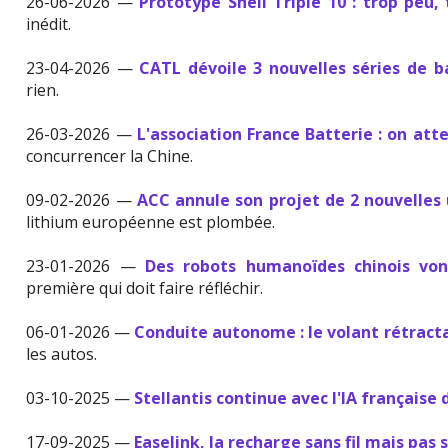
26-06-2026 —
Prototype Shell Triple 10 : trop peu, 
inédit.
23-04-2026 —
CATL dévoile 3 nouvelles séries de b
rien.
26-03-2026 —
L'association France Batterie : on att
concurrencer la Chine.
09-02-2026 —
ACC annule son projet de 2 nouvelles 
lithium européenne est plombée.
23-01-2026 —
Des robots humanoïdes chinois vont
première qui doit faire réfléchir.
06-01-2026 —
Conduite autonome : le volant rétracta
les autos.
03-10-2025 —
Stellantis continue avec l'IA française 
17-09-2025 —
Easelink, la recharge sans fil mais pas