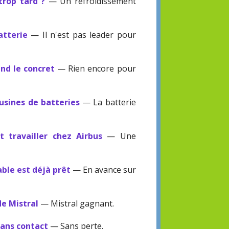
trop tard ?
— Un refroidissement
atterie
— Il n'est pas leader pour
end le concret
— Rien encore pour
usines de batteries
— La batterie
 travailler chez Airbus
— Une
ble est déjà prêt
— En avance sur
de Mistral
— Mistral gagnant.
 sans contact
— Sans perte.