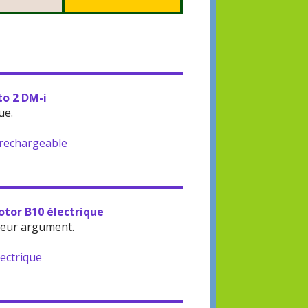
to 2 DM-i
ue.
-rechargeable
otor B10 électrique
leur argument.
lectrique