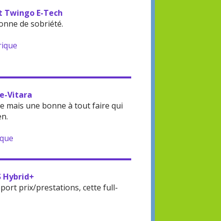
lt Twingo E-Tech
onne de sobriété.
rique
 e-Vitara
 mais une bonne à tout faire qui
en.
ique
S Hybrid+
rt prix/prestations, cette full-