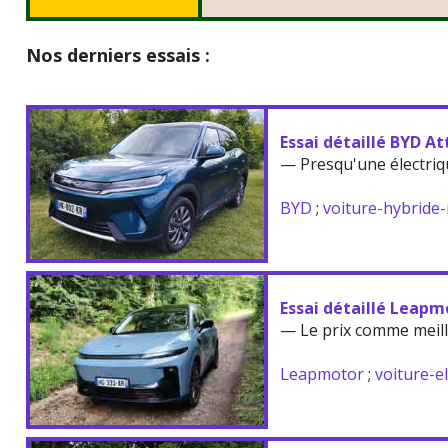
Nos derniers essais :
Essai détaillé BYD At
— Presqu'une électriq
BYD
;
voiture-hybride
Essai détaillé Leapm
— Le prix comme meil
Leapmotor
;
voiture-e