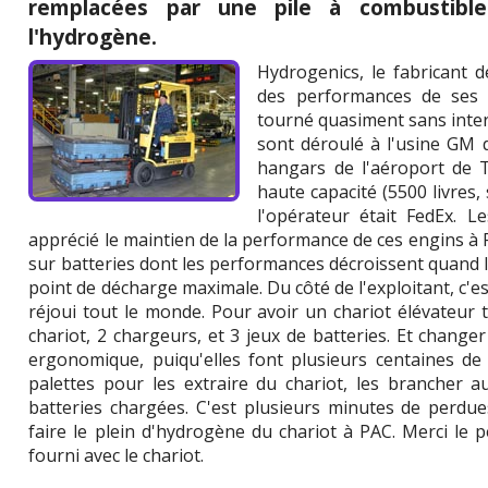
remplacées par une pile à combustibl
l'hydrogène.
Hydrogenics, le fabricant d
des performances de ses c
tourné quasiment sans interr
sont déroulé à l'usine GM 
hangars de l'aéroport de T
haute capacité (5500 livres,
l'opérateur était FedEx. L
apprécié le maintien de la performance de ces engins à 
sur batteries dont les performances décroissent quand l
point de décharge maximale. Du côté de l'exploitant, c'est
réjoui tout le monde. Pour avoir un chariot élévateur t
chariot, 2 chargeurs, et 3 jeux de batteries. Et changer 
ergonomique, puiqu'elles font plusieurs centaines de k
palettes pour les extraire du chariot, les brancher 
batteries chargées. C'est plusieurs minutes de perdue
faire le plein d'hydrogène du chariot à PAC. Merci le p
fourni avec le chariot.