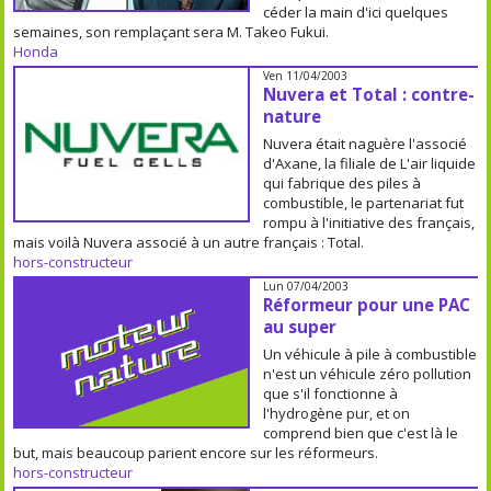
céder la main d'ici quelques
semaines, son remplaçant sera M. Takeo Fukui.
Honda
Ven 11/04/2003
Nuvera et Total : contre-
nature
Nuvera était naguère l'associé
d'Axane, la filiale de L'air liquide
qui fabrique des piles à
combustible, le partenariat fut
rompu à l'initiative des français,
mais voilà Nuvera associé à un autre français : Total.
hors-constructeur
Lun 07/04/2003
Réformeur pour une PAC
au super
Un véhicule à pile à combustible
n'est un véhicule zéro pollution
que s'il fonctionne à
l'hydrogène pur, et on
comprend bien que c'est là le
but, mais beaucoup parient encore sur les réformeurs.
hors-constructeur