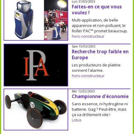
Lun 31/03/2003
Faites-en ce que vous
voulez !
Multi-application, de belle
apparence et non-polluant, le
Roller PAC™ promet beaucoup.
hors-constructeur
Sam 15/03/2003
Recherche trop faible en
Europe
Les producteurs de platine
sonnent l'alarme.
hors-constructeur
Mer 12/02/2003
Championne d'économie
Sans essence, ni hydrogène ni
batterie. Gag ? Peut-être, mais
ça va drôlement vite !
Lotus