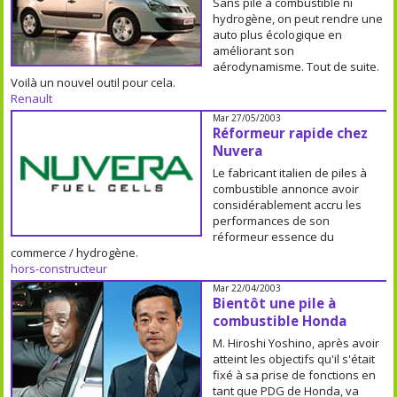
Sans pile à combustible ni
hydrogène, on peut rendre une
auto plus écologique en
améliorant son
aérodynamisme. Tout de suite.
Voilà un nouvel outil pour cela.
Renault
Mar 27/05/2003
Réformeur rapide chez
Nuvera
Le fabricant italien de piles à
combustible annonce avoir
considérablement accru les
performances de son
réformeur essence du
commerce / hydrogène.
hors-constructeur
Mar 22/04/2003
Bientôt une pile à
combustible Honda
M. Hiroshi Yoshino, après avoir
atteint les objectifs qu'il s'était
fixé à sa prise de fonctions en
tant que PDG de Honda, va