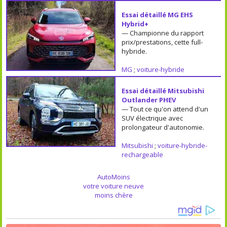
Essai détaillé MG EHS
Hybrid+
— Championne du rapport
prix/prestations, cette full-
hybride.
MG
;
voiture-hybride
Essai détaillé Mitsubishi
Outlander PHEV
— Tout ce qu'on attend d'un
SUV électrique avec
prolongateur d'autonomie.
Mitsubishi
;
voiture-hybride-
rechargeable
AutoMoins
votre voiture neuve
moins chère