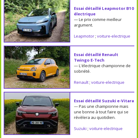
Essai détaillé Leapmotor B10
électrique
— Le prix comme meilleur
argument.
Leapmotor
;
voiture-electrique
Essai détaillé Renault
Twingo E-Tech
— L'électrique championne de
sobriété.
Renault
;
voiture-electrique
Essai détaillé Suzuki e-Vitara
— Pas une championne mais
une bonne à tout faire qui se
révèlera au quotidien.
Suzuki
;
voiture-electrique