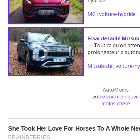
hybride.
MG
;
voiture-hybride
Essai détaillé Mitsu
— Tout ce qu'on atten
prolongateur d'auton
Mitsubishi
;
voiture-h
AutoMoins
votre voiture neuve
moins chère