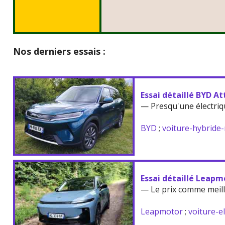
Nos derniers essais :
Essai détaillé BYD At
— Presqu'une électriq
BYD
;
voiture-hybride
Essai détaillé Leapm
— Le prix comme meil
Leapmotor
;
voiture-e