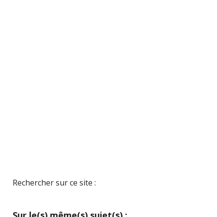
Rechercher sur ce site :
Sur le(s) même(s) sujet(s) :