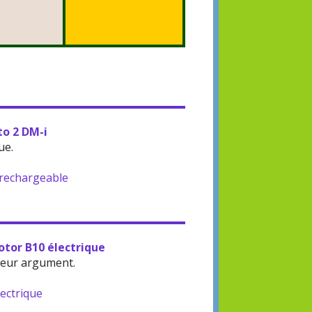
to 2 DM-i
ue.
-rechargeable
otor B10 électrique
leur argument.
lectrique