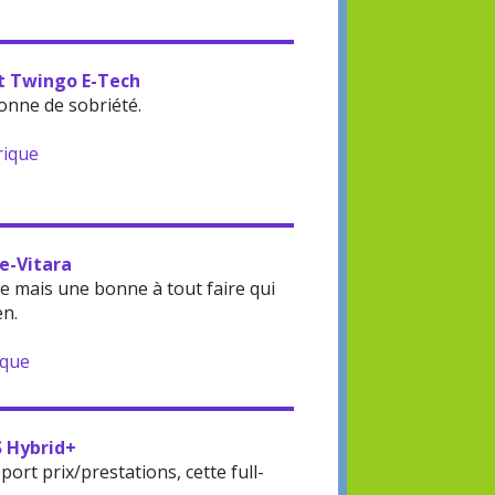
lt Twingo E-Tech
onne de sobriété.
rique
 e-Vitara
 mais une bonne à tout faire qui
en.
ique
S Hybrid+
rt prix/prestations, cette full-