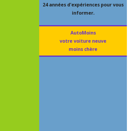
24 années d'expériences pour vous
informer.
AutoMoins
votre voiture neuve
moins chère