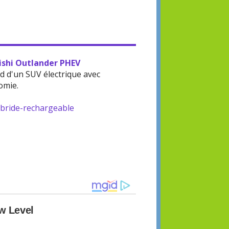
bishi Outlander PHEV
d d'un SUV électrique avec
omie.
ybride-rechargeable