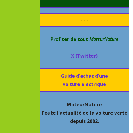
- - -
Profiter de tout
MoteurNature
X (Twitter)
Guide d'achat d'une
voiture électrique
MoteurNature
Toute l'actualité de la voiture verte
depuis 2002.