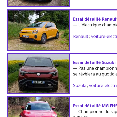
Essai détaillé Renau
— L'électrique champi
Renault
;
voiture-elect
Essai détaillé Suzuki
— Pas une championne
se révèlera au quotidi
Suzuki
;
voiture-electr
Essai détaillé MG EH
— Championne du rappo