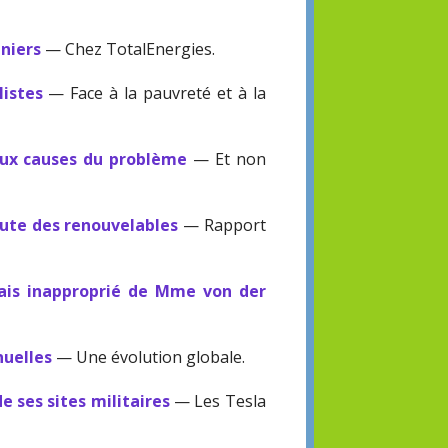
aniers
— Chez TotalEnergies.
listes
— Face à la pauvreté et à la
 aux causes du problème
— Et non
aute des renouvelables
— Rapport
mais inapproprié de Mme von der
nuelles
— Une évolution globale.
e ses sites militaires
— Les Tesla