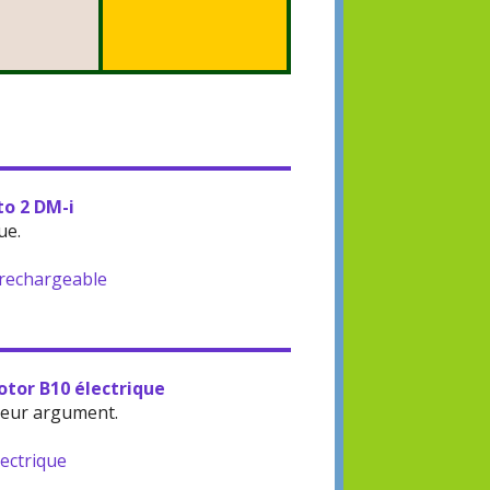
to 2 DM-i
ue.
-rechargeable
otor B10 électrique
leur argument.
lectrique