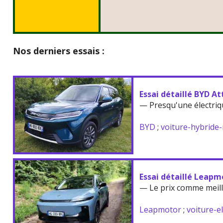
Nos derniers essais :
Essai détaillé BYD At
— Presqu'une électriq
BYD
;
voiture-hybride
Essai détaillé Leapm
— Le prix comme meil
Leapmotor
;
voiture-e