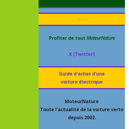
- - -
Profiter de tout
MoteurNature
X (Twitter)
Guide d'achat d'une
voiture électrique
MoteurNature
Toute l'actualité de la voiture verte
depuis 2002.