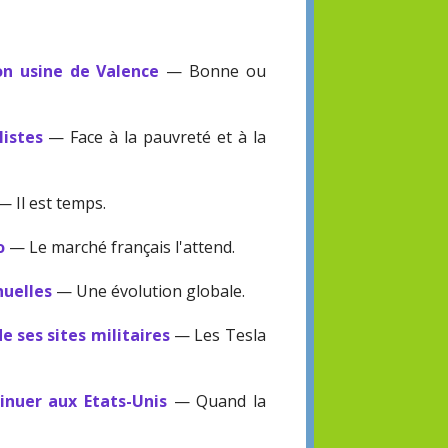
on usine de Valence
— Bonne ou
listes
— Face à la pauvreté et à la
— Il est temps.
o
— Le marché français l'attend.
nuelles
— Une évolution globale.
e ses sites militaires
— Les Tesla
nuer aux Etats-Unis
— Quand la