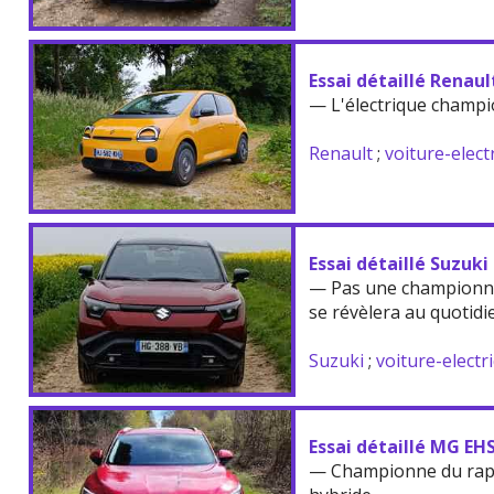
Essai détaillé Renau
— L'électrique champi
Renault
;
voiture-elect
Essai détaillé Suzuki
— Pas une championne
se révèlera au quotidi
Suzuki
;
voiture-electr
Essai détaillé MG EH
— Championne du rappo