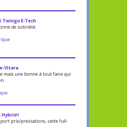
lt Twingo E-Tech
onne de sobriété.
rique
 e-Vitara
 mais une bonne à tout faire qui
en.
ique
S Hybrid+
rt prix/prestations, cette full-