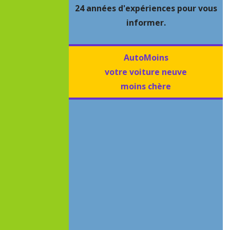
24 années d'expériences pour vous
informer.
AutoMoins
votre voiture neuve
moins chère