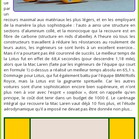
ue
par
un
recours maximal aux matériaux les plus légers, et en les employant
de la manière la plus sophistiquée : l'auto a ainsi une structure en
sections d'aluminium collé, et la monocoque qui la recouvre est en
fibre de carbone (structure en nids d'abeille). A l'heure où tous les
constructeurs travaillent à réduire les résistances au roulement de
leurs autos, les ingénieurs se sont livrés à un excellent exercice...
Mais il n'a pourtant pas été couronné de succès. Le meilleur temps de
la Lotus fut en effet de 68,4 secondes (pour descendre 1,18 mile),
alors que la Mac Laren (faite par les ingénieurs de l'équipe qui court
en Formule 1) ci-dessus a réalisé un meilleur temps absolu en 65,1 s.
Dommage pour Lotus, qui fut également battu par l'équipe BMW/Rolls
Royce, mais la Lotus est la gagnante spirituelle. Car les autres
voitures sont d'une sophistication encore bien supérieure, et n'ont
plus rien à voir avec l'esprit
« soapbox »
, dont on rappelle qu'en
principe, le coût doit tenir dans un budget de 1000 £. Le carénage
intégral qui recouvre la Mac Laren vaut déjà 10 fois plus, et l'étude
aérodynamique qu'il a imposé ne devait pas être donnée non plus...