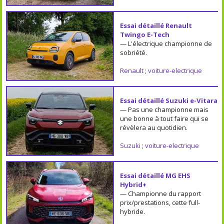
Essai détaillé Renault
Twingo E-Tech
— L'électrique championne de
sobriété.
Renault
;
voiture-electrique
Essai détaillé Suzuki e-Vitara
— Pas une championne mais
une bonne à tout faire qui se
révèlera au quotidien.
Suzuki
;
voiture-electrique
Essai détaillé MG EHS
Hybrid+
— Championne du rapport
prix/prestations, cette full-
hybride.