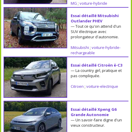
MG
;
voiture-hybride
Essai détaillé Mitsubishi
Outlander PHEV
— Tout ce qu'on attend d'un
SUV électrique avec
prolongateur d'autonomie.
Mitsubishi
;
voiture-hybride-
rechargeable
Essai détaillé Citroën ë-C3
— La country girl, pratique et
pas compliquée.
Citroen
;
voiture-electrique
Essai détaillé Xpeng G6
Grande Autonomie
— Un savoir-faire digne d'un
vieux constructeur.