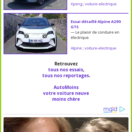
Xpeng
;
voiture-electrique
Essai détaillé Alpine A290
GTS
— Le plaisir de conduire en
électrique.
Alpine
;
voiture-electrique
Retrouvez
tous nos essais
,
tous nos reportages
.
AutoMoins
votre voiture neuve
moins chère