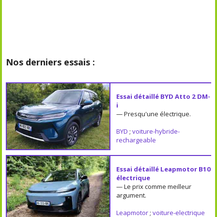
Nos derniers essais :
Essai détaillé BYD Atto 2 DM-
i
— Presqu'une électrique.
BYD
;
voiture-hybride-
rechargeable
Essai détaillé Leapmotor B10
électrique
— Le prix comme meilleur
argument.
Leapmotor
;
voiture-electrique