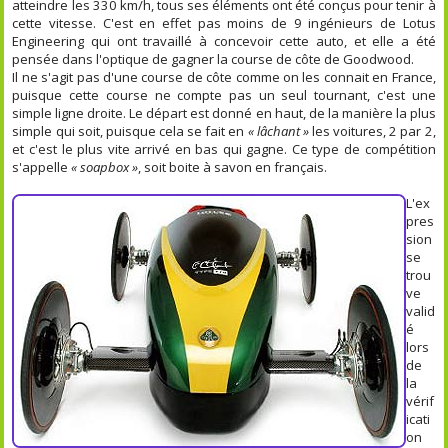
atteindre les 330 km/h, tous ses éléments ont été conçus pour tenir à
cette vitesse. C'est en effet pas moins de 9 ingénieurs de Lotus
Engineering qui ont travaillé à concevoir cette auto, et elle a été
pensée dans l'optique de gagner la course de côte de Goodwood.
Il ne s'agit pas d'une course de côte comme on les connait en France,
puisque cette course ne compte pas un seul tournant, c'est une
simple ligne droite. Le départ est donné en haut, de la manière la plus
simple qui soit, puisque cela se fait en
« lâchant »
les voitures, 2 par 2,
et c'est le plus vite arrivé en bas qui gagne. Ce type de compétition
s'appelle
« soapbox »
, soit boite à savon en français.
L'ex
pres
sion
se
trou
ve
valid
é
lors
de
la
vérif
icati
on