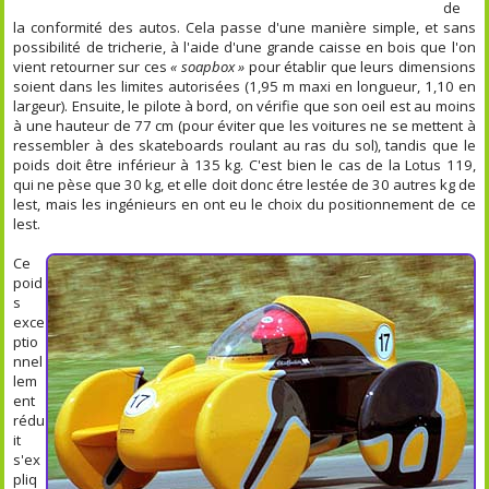
de
la conformité des autos. Cela passe d'une manière simple, et sans
possibilité de tricherie, à l'aide d'une grande caisse en bois que l'on
vient retourner sur ces
« soapbox »
pour établir que leurs dimensions
soient dans les limites autorisées (1,95 m maxi en longueur, 1,10 en
largeur). Ensuite, le pilote à bord, on vérifie que son oeil est au moins
à une hauteur de 77 cm (pour éviter que les voitures ne se mettent à
ressembler à des skateboards roulant au ras du sol), tandis que le
poids doit être inférieur à 135 kg. C'est bien le cas de la Lotus 119,
qui ne pèse que 30 kg, et elle doit donc étre lestée de 30 autres kg de
lest, mais les ingénieurs en ont eu le choix du positionnement de ce
lest.
Ce
poid
s
exce
ptio
nnel
lem
ent
rédu
it
s'ex
pliq