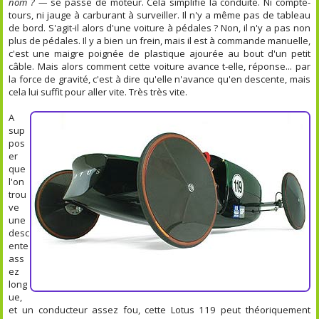
nom ? —
se passe de moteur. Cela simplifie la conduite. Ni compte-
tours, ni jauge à carburant à surveiller. Il n'y a même pas de tableau
de bord. S'agit-il alors d'une voiture à pédales ? Non, il n'y a pas non
plus de pédales. Il y a bien un frein, mais il est à commande manuelle,
c'est une maigre poignée de plastique ajourée au bout d'un petit
câble. Mais alors comment cette voiture avance t-elle, réponse... par
la force de gravité, c'est à dire qu'elle n'avance qu'en descente, mais
cela lui suffit pour aller vite. Très très vite.
A
sup
pos
er
que
l'on
trou
ve
une
desc
ente
ass
ez
long
ue,
et un conducteur assez fou, cette Lotus 119 peut théoriquement