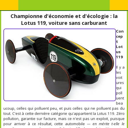
Championne d'économie et d'écologie : la
Lotus 119, voiture sans carburant
Con
cep
t
Lot
us
119
Il y a
les
voit
ures
qui
poll
uent
bea
ucoup, celles qui polluent peu, et puis celles qui ne polluent pas du
tout. C'est à cette dernière catégorie qu'appartient la Lotus 119. Zéro
pollution, garantie sur facture, mais ce n'est pas un exploit, puisque
pour arriver à ce résultat, cette automobile
— en mérite t-elle le