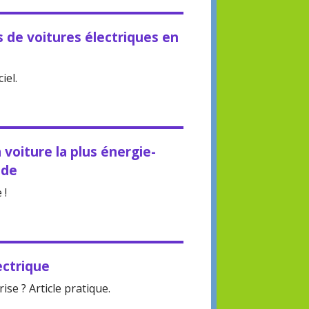
s de voitures électriques en
iel.
a voiture la plus énergie-
nde
 !
ectrique
ise ? Article pratique.