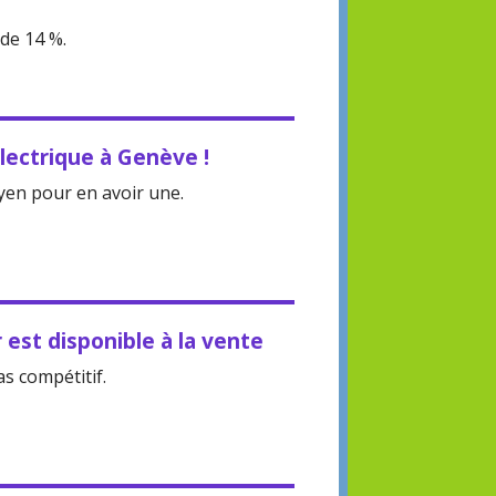
de 14 %.
électrique à Genève !
oyen pour en avoir une.
 est disponible à la vente
as compétitif.