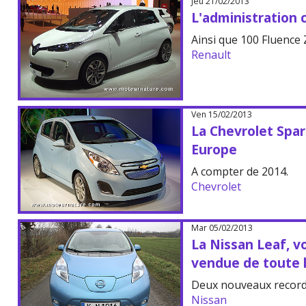
Jeu 21/02/2013
L'administration
Ainsi que 100 Fluence Z
Renault
Ven 15/02/2013
La Chevrolet Spar
Europe
A compter de 2014.
Chevrolet
Mar 05/02/2013
La Nissan Leaf, vo
vendue de toute 
Deux nouveaux record
Nissan