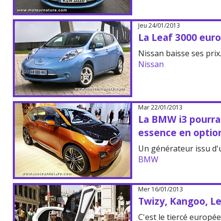
Jeu 24/01/2013
La Leaf 3000 euro
Nissan baisse ses prix
Nissan
Mar 22/01/2013
La BMW i3 pourra 
essence en optio
Un générateur issu d'
BMW
Mer 16/01/2013
Twizy, Kangoo, L
C'est le tiercé européen