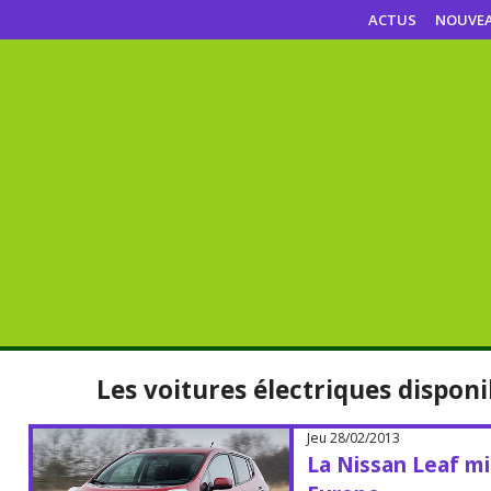
ACTUS
NOUVE
Les voitures électriques dispon
Jeu 28/02/2013
La Nissan Leaf mi