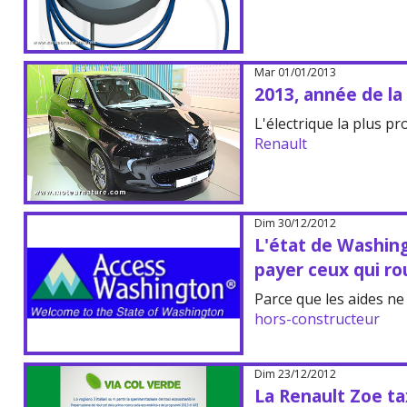
Mar 01/01/2013
2013, année de la
L'électrique la plus p
Renault
Dim 30/12/2012
L'état de Washing
payer ceux qui ro
Parce que les aides ne
hors-constructeur
Dim 23/12/2012
La Renault Zoe tax