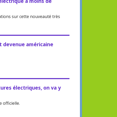
électrique à moins de
tions sur cette nouveauté très
st devenue américaine
tures électriques, on va y
officielle.