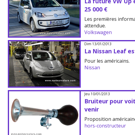
La future VW Up 
25 000 €
Les premières informa
attendue.
Volkswagen
Dim 13/01/2013
La Nissan Leaf e
Pour les américains.
Nissan
Jeu 10/01/2013
Bruiteur pour voi
venir
Proposition américaine 
hors-constructeur