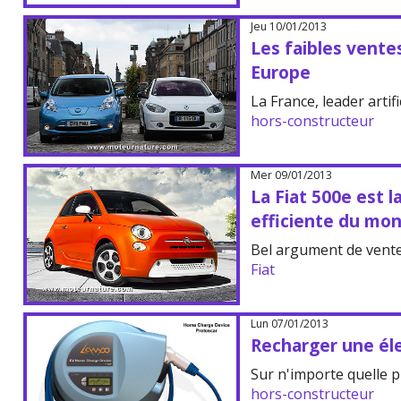
Jeu 10/01/2013
Les faibles vente
Europe
La France, leader artific
hors-constructeur
Mer 09/01/2013
La Fiat 500e est l
efficiente du mo
Bel argument de vente
Fiat
Lun 07/01/2013
Recharger une él
Sur n'importe quelle pr
hors-constructeur