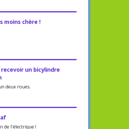
s moins chère !
.
recevoir un bicylindre
n
un deux roues.
eaf
 de l'électrique !