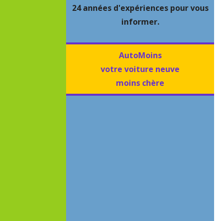
24 années d'expériences pour vous
informer.
AutoMoins
votre voiture neuve
moins chère