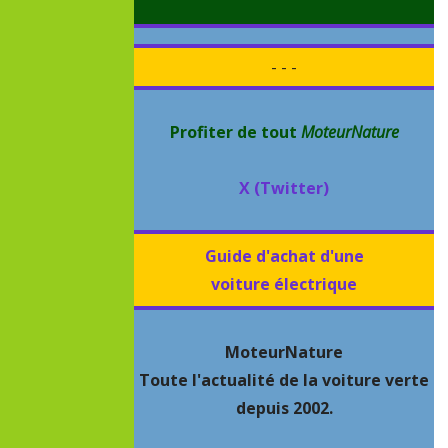
- - -
Profiter de tout
MoteurNature
X (Twitter)
Guide d'achat d'une
voiture électrique
MoteurNature
Toute l'actualité de la voiture verte
depuis 2002.