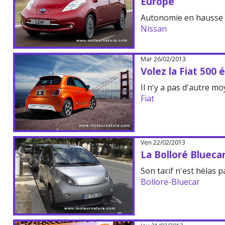
Europe
Autonomie en hausse 
Nissan
Mar 26/02/2013
Volez la Fiat 500 
Il n'y a pas d'autre m
Fiat
Ven 22/02/2013
La Bolloré Bluecar
Son tarif n'est hélas p
Bollore-Bluecar