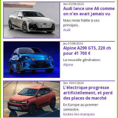
Ven 02/08/2024
Audi lance une A6 comme
on n'en avait jamais vu
Mais reste fidèle à ses
principes.
Audi
Jeu 01/08/2024
Alpine A290 GTS, 220 ch
pour 41 700 €
La nouvelle génération.
Alpine
Ven 19/07/2024
L'électrique progresse
artificiellement, et perd
des places de marché
En Europe au premier
semestre.
toutes-les-marques