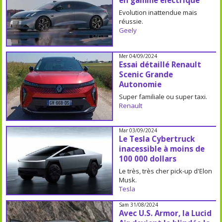
en gamme électrique
Evolution inattendue mais
réussie.
Geely
Mer 04/09/2024
Essai détaillé Renault
Scenic Grande
Autonomie
Super familiale ou super taxi.
Renault
Mar 03/09/2024
Le Tesla Cybertruck
inacessible à moins de
100 000 dollars
Le très, très cher pick-up d'Elon
Musk.
Tesla
Sam 31/08/2024
Avec U.S. Armor, la Lucid