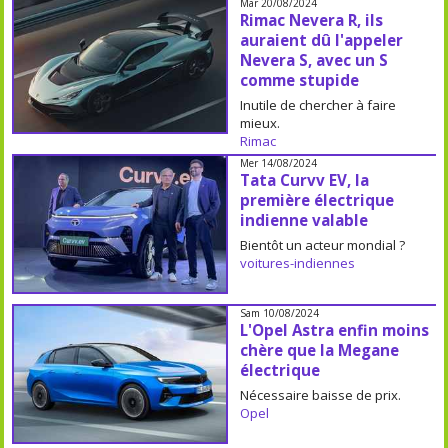
Mar 20/08/2024
Rimac Nevera R, ils
auraient dû l'appeler
Nevera S, avec un S
comme stupide
Inutile de chercher à faire
mieux.
Rimac
Mer 14/08/2024
Tata Curvv EV, la
première électrique
indienne valable
Bientôt un acteur mondial ?
voitures-indiennes
Sam 10/08/2024
L'Opel Astra enfin moins
chère que la Megane
électrique
Nécessaire baisse de prix.
Opel