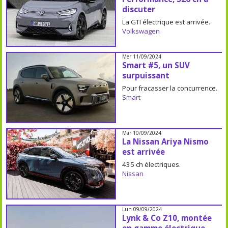
discuter
La GTI électrique est arrivée.
Volkswagen
Mer 11/09/2024
Smart #5, un SUV
surpuissant
Pour fracasser la concurrence.
Smart
Mar 10/09/2024
La Nissan Ariya Nismo
est arrivée
435 ch électriques.
Nissan
Lun 09/09/2024
Lynk & Co Z10, montée