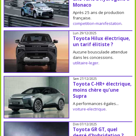
Monaco
Après 25 ans de production
française.
competition-manifestation
.
Lun 29/12/2025
Toyota Hilux électrique,
un tarif élitiste ?
Aucune bousculade attendue
dans les concessions.
utilitaire-leger
.
Sam 27/12/2025
Toyota C-HR+ électrique,
moins chère qu'une
Supra
A performances égales...
voiture-electrique
.
Dim 07/12/2025
Toyota GR GT, quel
degré d'hybridation ?