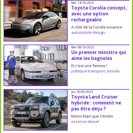
Mar 14/10/2025
Toyota Corolla concept,
avec une option
rechargeable
A côté de la Corolla essence.
automobile-design
.
Mer 08/10/2025
Un premier ministre qui
aime les bagnoles
Et c'est une femme !
politique-transport_monde
.
Jeu 26/06/2025
Toyota Land Cruiser
hybride : comment ne
pas être déçu ?
Moins bien que Citroën.
essence-diesel
.