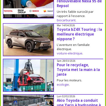
renouvelable Nexa 95 de
Repsol
Un très faible surcoût par
rapport à l'essence.
biocarburant
.
Mar 14/04/2026
Toyota bZ4X Touring : la
meilleure électrique
nippone ?
L'aventure en familiale
électrique.
voiture-electrique
.
Sam 28/03/2026
Pour le recyclage,
Toyota met la main à la
jante
Pour les moteurs.
ecologie
.
Lun 02/02/2026
Akio Toyoda a conduit
une Yaris à hydrogène à