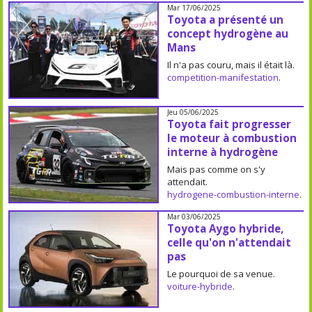
Mar 17/06/2025
Toyota a présenté un
concept hydrogène au
Mans
Il n'a pas couru, mais il était là.
competition-manifestation
.
Jeu 05/06/2025
Toyota fait progresser
le moteur à combustion
interne à hydrogène
Mais pas comme on s'y
attendait.
hydrogene-combustion-interne
.
Mar 03/06/2025
Toyota Aygo hybride,
celle qu'on n'attendait
pas
Le pourquoi de sa venue.
voiture-hybride
.