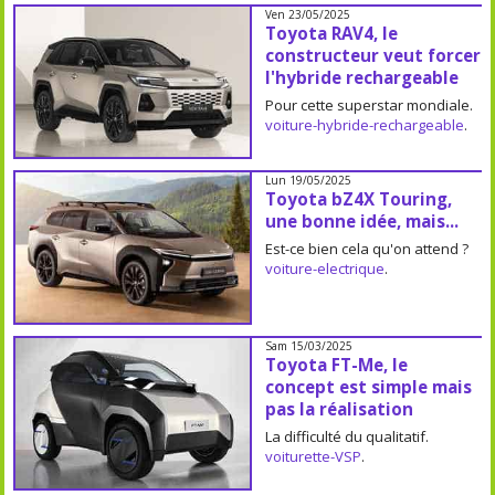
Ven 23/05/2025
Toyota RAV4, le
constructeur veut forcer
l'hybride rechargeable
Pour cette superstar mondiale.
voiture-hybride-rechargeable
.
Lun 19/05/2025
Toyota bZ4X Touring,
une bonne idée, mais...
Est-ce bien cela qu'on attend ?
voiture-electrique
.
Sam 15/03/2025
Toyota FT-Me, le
concept est simple mais
pas la réalisation
La difficulté du qualitatif.
voiturette-VSP
.