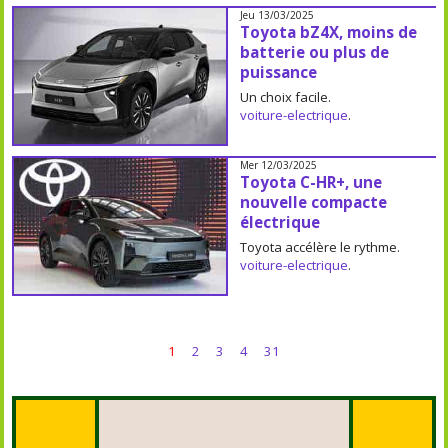
Jeu 13/03/2025
Toyota bZ4X, moins de
batterie ou plus de
puissance
Un choix facile.
voiture-electrique
.
Mer 12/03/2025
Toyota C-HR+, une
nouvelle compacte
électrique
Toyota accélère le rythme.
voiture-electrique
.
1
2
3
4
31