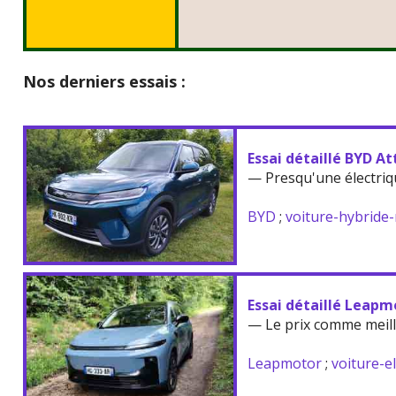
Nos derniers essais :
Essai détaillé BYD At
— Presqu'une électriq
BYD
;
voiture-hybride
Essai détaillé Leapm
— Le prix comme meil
Leapmotor
;
voiture-e