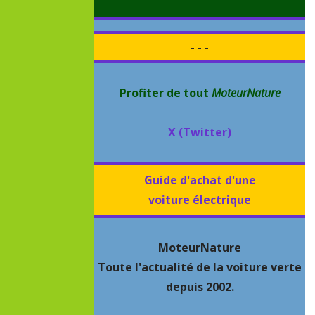
- - -
Profiter de tout
MoteurNature
X (Twitter)
Guide d'achat d'une
voiture électrique
MoteurNature
Toute l'actualité de la voiture verte
depuis 2002.