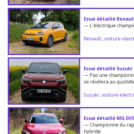
Essai détaillé Renau
— L'électrique champi
Renault
;
voiture-elect
Essai détaillé Suzuki
— Pas une championne
se révèlera au quotidi
Suzuki
;
voiture-electr
Essai détaillé MG EH
— Championne du rappo
hybride.