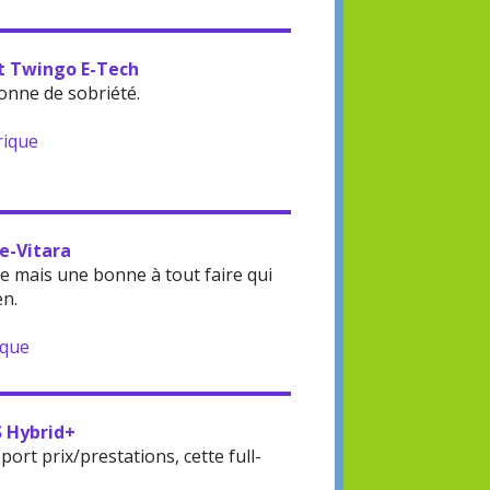
lt Twingo E-Tech
onne de sobriété.
rique
 e-Vitara
 mais une bonne à tout faire qui
en.
ique
S Hybrid+
rt prix/prestations, cette full-