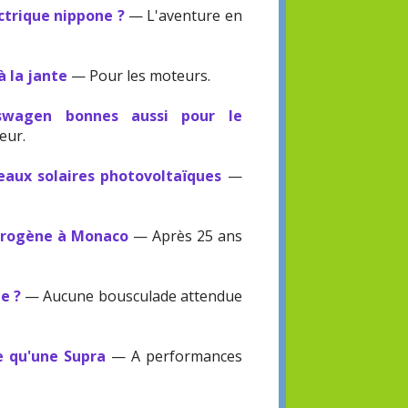
ctrique nippone ?
— L'aventure en
à la jante
— Pour les moteurs.
swagen bonnes aussi pour le
eur.
eaux solaires photovoltaïques
—
ydrogène à Monaco
— Après 25 ans
te ?
— Aucune bousculade attendue
e qu'une Supra
— A performances