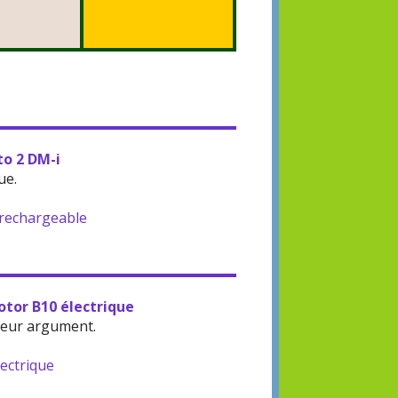
to 2 DM-i
ue.
-rechargeable
otor B10 électrique
leur argument.
lectrique