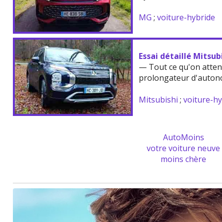
MG
;
voiture-hybride
Essai détaillé Mitsu
— Tout ce qu'on atten
prolongateur d'auton
Mitsubishi
;
voiture-h
AutoMoins
votre voiture neuve
moins chère