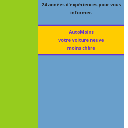
24 années d'expériences pour vous
informer.
AutoMoins
votre voiture neuve
moins chère