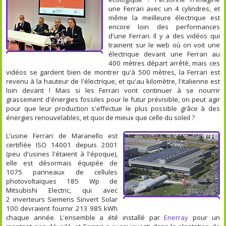
une Ferrari avec un 4 cylindres, et
même la meilleure électrique est
encore loin des performances
d'une Ferrari. Il y a des vidéos qui
trainent sur le web où on voit une
électrique devant une Ferrari au
400 mètres départ arrêté, mais ces
vidéos se gardent bien de montrer qu'à 500 mètres, la Ferrari est
revenu à la hauteur de l'électrique, et qu'au kilomètre, l'italienne est
loin devant ! Mais si les Ferrari vont continuer à se nourrir
grassement d'énergies fossiles pour le futur prévisible, on peut agir
pour que leur production s'effectue le plus possible grâce à des
énergies renouvelables, et quoi de mieux que celle du soleil ?
L'usine Ferrari de Maranello est
certifiée ISO 14001 depuis 2001
(peu d'usines l'étaient à l'époque),
elle est désormais équipée de
1075 panneaux de cellules
photovoltaïques 185 Wp de
Mitsubishi Electric, qui avec
2 inverteurs Siemens Sinvert Solar
100 devraient fournir 213 985 kWh
chaque année. L'ensemble a été installé par
Enerray
pour un