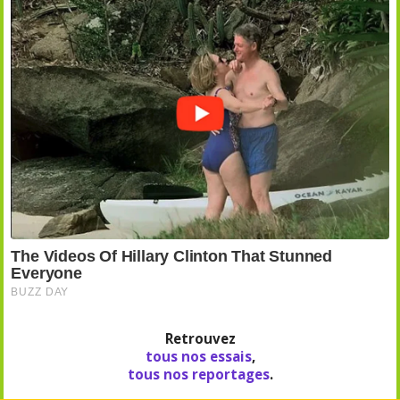
Retrouvez
tous nos essais
,
tous nos reportages
.