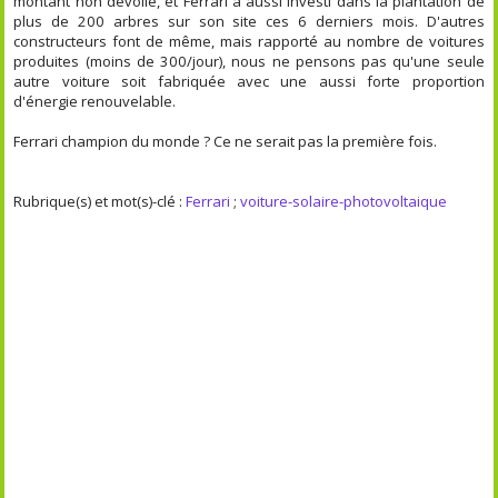
montant non dévoilé, et Ferrari a aussi investi dans la plantation de
plus de 200 arbres sur son site ces 6 derniers mois. D'autres
constructeurs font de même, mais rapporté au nombre de voitures
produites (moins de 300/jour), nous ne pensons pas qu'une seule
autre voiture soit fabriquée avec une aussi forte proportion
d'énergie renouvelable.
Ferrari champion du monde ? Ce ne serait pas la première fois.
Rubrique(s) et mot(s)-clé :
Ferrari
;
voiture-solaire-photovoltaique