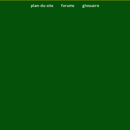
plan-du-site
forums
glossaire