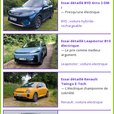
Essai détaillé BYD Atto 2 DM-
i
— Presqu'une électrique.
BYD
;
voiture-hybride-
rechargeable
Essai détaillé Leapmotor B10
électrique
— Le prix comme meilleur
argument.
Leapmotor
;
voiture-electrique
Essai détaillé Renault
Twingo E-Tech
— L'électrique championne de
sobriété.
Renault
;
voiture-electrique