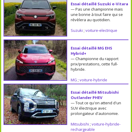
Essai détaillé Suzuki e-Vitara
— Pas une championne mais
une bonne à tout faire qui se
révèlera au quotidien.
Suzuki
;
voiture-electrique
Essai détaillé MG EHS
Hybrid+
— Championne du rapport
prix/prestations, cette full-
hybride.
MG
;
voiture-hybride
Essai détaillé Mitsubishi
Outlander PHEV
— Tout ce qu'on attend d'un
SUV électrique avec
prolongateur d'autonomie.
Mitsubishi
;
voiture-hybride-
rechargeable