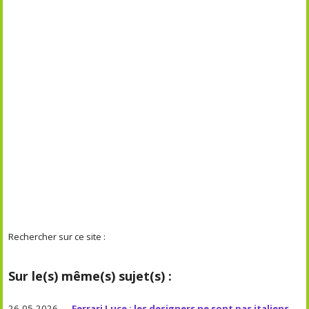
Rechercher sur ce site :
Sur le(s) même(s) sujet(s) :
26-05-2026 —
Ferrari Luce : les designers ne sont pas italiens
—