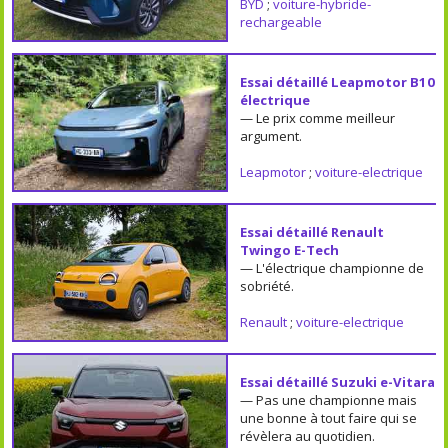
BYD
;
voiture-hybride-
rechargeable
Essai détaillé Leapmotor B10
électrique
— Le prix comme meilleur
argument.
Leapmotor
;
voiture-electrique
Essai détaillé Renault
Twingo E-Tech
— L'électrique championne de
sobriété.
Renault
;
voiture-electrique
Essai détaillé Suzuki e-Vitara
— Pas une championne mais
une bonne à tout faire qui se
révèlera au quotidien.