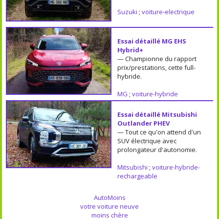
Suzuki
;
voiture-electrique
Essai détaillé MG EHS
Hybrid+
— Championne du rapport
prix/prestations, cette full-
hybride.
MG
;
voiture-hybride
Essai détaillé Mitsubishi
Outlander PHEV
— Tout ce qu'on attend d'un
SUV électrique avec
prolongateur d'autonomie.
Mitsubishi
;
voiture-hybride-
rechargeable
AutoMoins
votre voiture neuve
moins chère