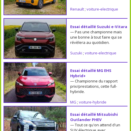
Renault
;
voiture-electrique
Essai détaillé Suzuki e-Vitara
— Pas une championne mais
une bonne à tout faire qui se
révèlera au quotidien.
Suzuki
;
voiture-electrique
Essai détaillé MG EHS
Hybrid+
— Championne du rapport
prix/prestations, cette full-
hybride.
MG
;
voiture-hybride
Essai détaillé Mitsubishi
Outlander PHEV
— Tout ce qu'on attend d'un
SUV électrique avec