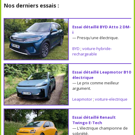
Nos derniers essais :
Essai détaillé BYD Atto 2 DM-
i
— Presqu'une électrique.
BYD
;
voiture-hybride-
rechargeable
Essai détaillé Leapmotor B10
électrique
— Le prix comme meilleur
argument.
Leapmotor
;
voiture-electrique
Essai détaillé Renault
Twingo E-Tech
— L'électrique championne de
sobriété.