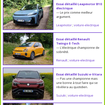
Essai détaillé Leapmotor B10
électrique
— Le prix comme meilleur
argument.
Leapmotor
;
voiture-electrique
Essai détaillé Renault
Twingo E-Tech
— L'électrique championne de
sobriété.
Renault
;
voiture-electrique
Essai détaillé Suzuki e-Vitara
— Pas une championne mais
une bonne à tout faire qui se
révèlera au quotidien.
Suzuki
;
voiture-electrique