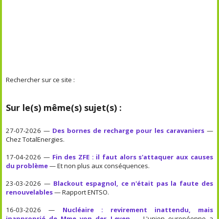
Rechercher sur ce site :
Sur le(s) même(s) sujet(s) :
27-07-2026 —
Des bornes de recharge pour les caravaniers
—
Chez TotalEnergies.
17-04-2026 —
Fin des ZFE : il faut alors s'attaquer aux causes
du problème
— Et non plus aux conséquences.
23-03-2026 —
Blackout espagnol, ce n'était pas la faute des
renouvelables
— Rapport ENTSO.
16-03-2026 —
Nucléaire : revirement inattendu, mais
inapproprié de Mme von der Leyen
— L'union européenne a