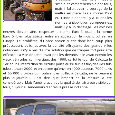
simple et compréhensible par tous,
mais il fallait avoir le courage de la
mettre en place. Les autorités l'ont
eu. L'Inde a adopté il y a 10 ans les
normes antipollution européennes,
mais il y a un décalage. Les voitures
neuves doivent ainsi respecter la norme Euro 3, quand la norme
Euro 5 (bien plus stricte) entre en application le mois prochain en
Europe. Le problème du parc ancien y est donc beaucoup plus
préoccupant qu'ici, et avec la densité effrayante des grande villes
indiennes, il n'y a pas d'autre solution que de frapper fort pour être
efficace. La ville de Delhi avait pris les devants, elle avait interdit les
vieux véhicules commerciaux dés 1999, ce fut le tour de Calcutta le
1er août. L'interdiction de circuler porte aussi sur les tricycles (les tuk-
tuks) d'avant 2000, et on estime qu'environ 4000 autobus, 7000 taxis
et 65 000 tricycles qui roulaient en juillet à Calcutta, ne le peuvent
plus aujourd'hui. C'est dire que l'impact de la mesure a été
considérable. Mais l'amélioration de la qualité de l'air a été visible par
tous, du jour au lendemain d'après la presse indienne.