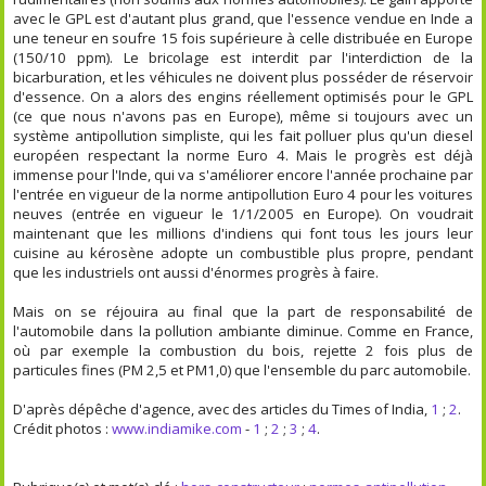
avec le GPL est d'autant plus grand, que l'essence vendue en Inde a
une teneur en soufre 15 fois supérieure à celle distribuée en Europe
(150/10 ppm). Le bricolage est interdit par l'interdiction de la
bicarburation, et les véhicules ne doivent plus posséder de réservoir
d'essence. On a alors des engins réellement optimisés pour le GPL
(ce que nous n'avons pas en Europe), même si toujours avec un
système antipollution simpliste, qui les fait polluer plus qu'un diesel
européen respectant la norme Euro 4. Mais le progrès est déjà
immense pour l'Inde, qui va s'améliorer encore l'année prochaine par
l'entrée en vigueur de la norme antipollution Euro 4 pour les voitures
neuves (entrée en vigueur le 1/1/2005 en Europe). On voudrait
maintenant que les millions d'indiens qui font tous les jours leur
cuisine au kérosène adopte un combustible plus propre, pendant
que les industriels ont aussi d'énormes progrès à faire.
Mais on se réjouira au final que la part de responsabilité de
l'automobile dans la pollution ambiante diminue. Comme en France,
où par exemple la combustion du bois, rejette 2 fois plus de
particules fines (PM 2,5 et PM1,0) que l'ensemble du parc automobile.
D'après dépêche d'agence, avec des articles du Times of India,
1
;
2
.
Crédit photos :
www.indiamike.com
-
1
;
2
;
3
;
4
.