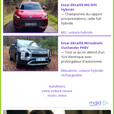
Essai détaillé MG EHS
Hybrid+
— Championne du rapport
prix/prestations, cette full-
hybride.
MG
;
voiture-hybride
Essai détaillé Mitsubishi
Outlander PHEV
— Tout ce qu'on attend d'un
SUV électrique avec
prolongateur d'autonomie.
Mitsubishi
;
voiture-hybride-
rechargeable
AutoMoins
votre voiture neuve
moins chère