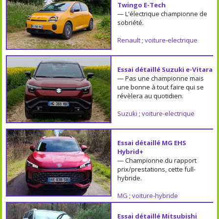
Twingo E-Tech
— L'électrique championne de
sobriété.
Renault
;
voiture-electrique
Essai détaillé Suzuki e-Vitara
— Pas une championne mais
une bonne à tout faire qui se
révèlera au quotidien.
Suzuki
;
voiture-electrique
Essai détaillé MG EHS
Hybrid+
— Championne du rapport
prix/prestations, cette full-
hybride.
MG
;
voiture-hybride
Essai détaillé Mitsubishi