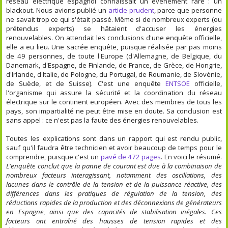
réseau électrique espagnol connaissait un évènement rare : un
blackout. Nous avions publié un
article prudent
, parce que personne
ne savait trop ce qui s'était passé. Même si de nombreux experts (ou
prétendus experts) se hâtaient d'accuser les énergies
renouvelables. On attendait les conclusions d'une enquête officielle,
elle a eu lieu. Une sacrée enquête, puisque réalisée par pas moins
de 49 personnes, de toute l'Europe (d'Allemagne, de Belgique, du
Danemark, d'Espagne, de Finlande, de France, de Grèce, de Hongrie,
d'Irlande, d'Italie, de Pologne, du Portugal, de Roumanie, de Slovénie,
de Suède, et de Suisse). C'est une enquête
ENTSOE
officielle,
l'organisme qui assure la sécurité et la coordination du réseau
électrique sur le continent européen. Avec des membres de tous les
pays, son impartialité ne peut être mise en doute. Sa conclusion est
sans appel : ce n'est pas la faute des énergies renouvelables.
Toutes les explications sont dans un rapport qui est rendu public,
sauf qu'il faudra être technicien et avoir beaucoup de temps pour le
comprendre, puisque c'est un
pavé de 472 pages
. En voici le résumé.
L'enquête conclut que la panne de courant est due à la combinaison de
nombreux facteurs interagissant, notamment des oscillations, des
lacunes dans le contrôle de la tension et de la puissance réactive, des
différences dans les pratiques de régulation de la tension, des
réductions rapides de la production et des déconnexions de générateurs
en Espagne, ainsi que des capacités de stabilisation inégales. Ces
facteurs ont entraîné des hausses de tension rapides et des