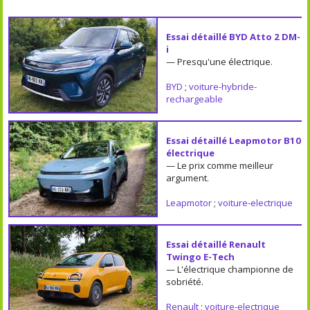
Essai détaillé BYD Atto 2 DM-
i
— Presqu'une électrique.
BYD
;
voiture-hybride-
rechargeable
Essai détaillé Leapmotor B10
électrique
— Le prix comme meilleur
argument.
Leapmotor
;
voiture-electrique
Essai détaillé Renault
Twingo E-Tech
— L'électrique championne de
sobriété.
Renault
;
voiture-electrique