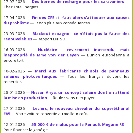
27-07-2026 —
Des bornes de recharge pour les caravaniers
—
Chez TotalEnergies.
17-04-2026 —
Fin des ZFE : il faut alors s'attaquer aux causes
du problème
— Et non plus aux conséquences.
23-03-2026 —
Blackout espagnol, ce n'était pas la faute des
renouvelables
— Rapport ENTSO.
16-03-2026 —
Nucléaire : revirement inattendu, mais
inapproprié de Mme von der Leyen
— L'union européenne a
encore tort.
10-02-2026 —
Merci aux fabricants chinois de panneaux
solaires photovoltaïques
— Tous les français doivent les
remercier.
28-01-2026 —
Nissan Ariya, un concept solaire dont on attend
la mise en production
— Roulez sans rien payer.
27-01-2026 —
Leclerc, le nouveau chevalier du superéthanol
E85
— Votre voiture convertie au meilleur coût.
12-01-2026 —
55 000 € de malus pour la Renault Megane RS
—
Pour financer la gabégie.