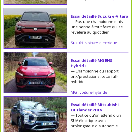
Essai détaillé Suzuki e-Vitara
— Pas une championne mais
une bonne à tout faire qui se
révèlera au quotidien.
Suzuki
;
voiture-electrique
Essai détaillé MG EHS
Hybrid+
— Championne du rapport
prix/prestations, cette full-
hybride.
MG
;
voiture-hybride
Essai détaillé Mitsubishi
Outlander PHEV
— Tout ce qu'on attend d'un
SUV électrique avec
prolongateur d'autonomie.