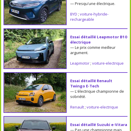
— Presqu'une électrique.
BYD
;
voiture-hybride-
rechargeable
Essai détaillé Leapmotor B10
électrique
— Le prix comme meilleur
argument.
Leapmotor
;
voiture-electrique
Essai détaillé Renault
Twingo E-Tech
— L'électrique championne de
sobriété.
Renault
;
voiture-electrique
Essai détaillé Suzuki e-Vitara
— Pas une championne mais