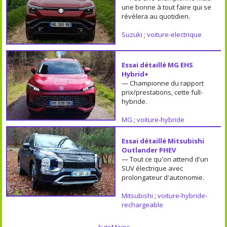
une bonne à tout faire qui se
révèlera au quotidien.
Suzuki
;
voiture-electrique
Essai détaillé MG EHS
Hybrid+
— Championne du rapport
prix/prestations, cette full-
hybride.
MG
;
voiture-hybride
Essai détaillé Mitsubishi
Outlander PHEV
— Tout ce qu'on attend d'un
SUV électrique avec
prolongateur d'autonomie.
Mitsubishi
;
voiture-hybride-
rechargeable
AutoMoins