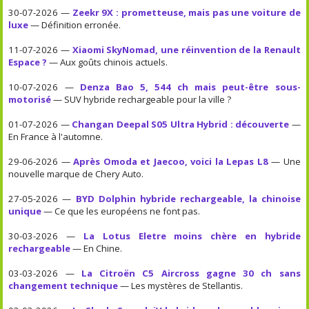
30-07-2026 —
Zeekr 9X : prometteuse, mais pas une voiture de
luxe
— Définition erronée.
11-07-2026 —
Xiaomi SkyNomad, une réinvention de la Renault
Espace ?
— Aux goûts chinois actuels.
10-07-2026 —
Denza Bao 5, 544 ch mais peut-être sous-
motorisé
— SUV hybride rechargeable pour la ville ?
01-07-2026 —
Changan Deepal S05 Ultra Hybrid : découverte
—
En France à l'automne.
29-06-2026 —
Après Omoda et Jaecoo, voici la Lepas L8
— Une
nouvelle marque de Chery Auto.
27-05-2026 —
BYD Dolphin hybride rechargeable, la chinoise
unique
— Ce que les européens ne font pas.
30-03-2026 —
La Lotus Eletre moins chère en hybride
rechargeable
— En Chine.
03-03-2026 —
La Citroën C5 Aircross gagne 30 ch sans
changement technique
— Les mystères de Stellantis.