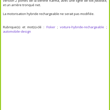
version 2 portes de la berline Karma, avec une ligne de toit
fastback
,
et un arrière tronqué net.
La motorisation hybride rechargeable ne serait pas modifiée.
Rubrique(s) et mot(s)-clé :
Fisker
;
voiture-hybride-rechargeable
;
automobile-design