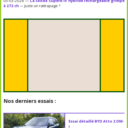
03-03-2026 —
La Skoda Superb iV hybride rechargeable grimpe
à 272 ch
— Juste un rattrapage ?
Nos derniers essais :
Essai détaillé BYD Atto 2 DM-
i