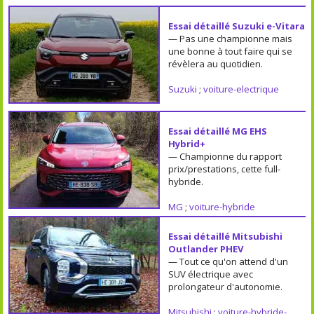
Essai détaillé Suzuki e-Vitara
— Pas une championne mais
une bonne à tout faire qui se
révèlera au quotidien.
Suzuki
;
voiture-electrique
Essai détaillé MG EHS
Hybrid+
— Championne du rapport
prix/prestations, cette full-
hybride.
MG
;
voiture-hybride
Essai détaillé Mitsubishi
Outlander PHEV
— Tout ce qu'on attend d'un
SUV électrique avec
prolongateur d'autonomie.
Mitsubishi
;
voiture-hybride-