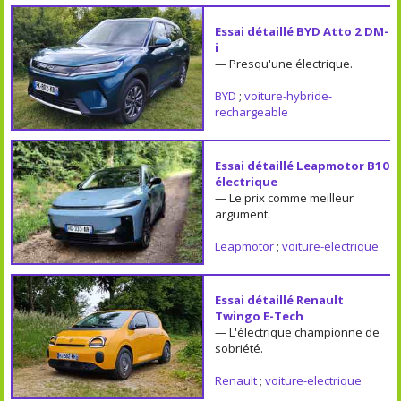
Essai détaillé BYD Atto 2 DM-
i
— Presqu'une électrique.
BYD
;
voiture-hybride-
rechargeable
Essai détaillé Leapmotor B10
électrique
— Le prix comme meilleur
argument.
Leapmotor
;
voiture-electrique
Essai détaillé Renault
Twingo E-Tech
— L'électrique championne de
sobriété.
Renault
;
voiture-electrique