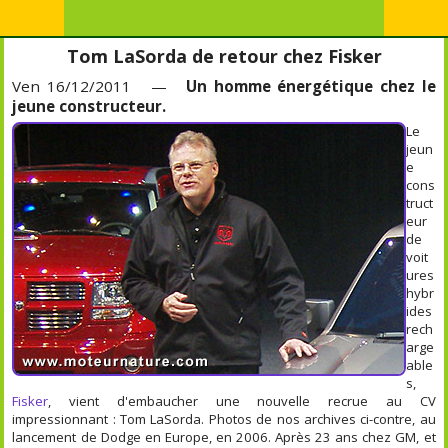
Tom LaSorda de retour chez Fisker
Ven 16/12/2011 —
Un homme énergétique chez le
jeune constructeur.
Le
jeun
e
cons
truct
eur
de
voit
ures
hybr
ides
rech
arge
able
s,
Fisker
, vient d'embaucher une nouvelle recrue au CV
impressionnant : Tom LaSorda. Photos de nos archives ci-contre, au
lancement de Dodge en Europe, en 2006. Après 23 ans chez GM, et