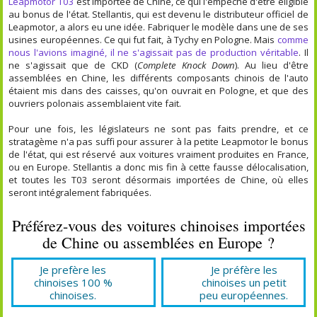
Leapmotor T03
est importée de Chine, ce qui l'empêche d'être éligible
au bonus de l'état. Stellantis, qui est devenu le distributeur officiel de
Leapmotor, a alors eu une idée. Fabriquer le modèle dans une de ses
usines européennes. Ce qui fut fait, à Tychy en Pologne. Mais
comme
nous l'avions imaginé, il ne s'agissait pas de production véritable
. Il
ne s'agissait que de CKD (
Complete Knock Down
). Au lieu d'être
assemblées en Chine, les différents composants chinois de l'auto
étaient mis dans des caisses, qu'on ouvrait en Pologne, et que des
ouvriers polonais assemblaient vite fait.
Pour une fois, les législateurs ne sont pas faits prendre, et ce
stratagème n'a pas suffi pour assurer à la petite Leapmotor le bonus
de l'état, qui est réservé aux voitures vraiment produites en France,
ou en Europe. Stellantis a donc mis fin à cette fausse délocalisation,
et toutes les T03 seront désormais importées de Chine, où elles
seront intégralement fabriquées.
Préférez-vous des voitures chinoises importées
de Chine ou assemblées en Europe ?
Je prefère les
Je préfère les
chinoises 100 %
chinoises un petit
chinoises.
peu européennes.