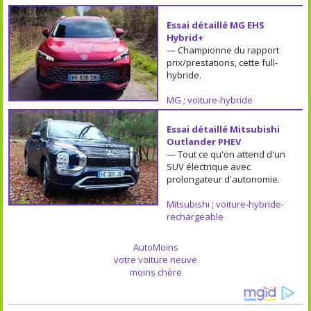
Essai détaillé MG EHS
Hybrid+
— Championne du rapport
prix/prestations, cette full-
hybride.
MG
;
voiture-hybride
Essai détaillé Mitsubishi
Outlander PHEV
— Tout ce qu'on attend d'un
SUV électrique avec
prolongateur d'autonomie.
Mitsubishi
;
voiture-hybride-
rechargeable
AutoMoins
votre voiture neuve
moins chère