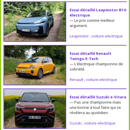
Essai détaillé Leapmotor B10
électrique
— Le prix comme meilleur
argument.
Leapmotor
;
voiture-electrique
Essai détaillé Renault
Twingo E-Tech
— L'électrique championne de
sobriété.
Renault
;
voiture-electrique
Essai détaillé Suzuki e-Vitara
— Pas une championne mais
une bonne à tout faire qui se
révèlera au quotidien.
Suzuki
;
voiture-electrique