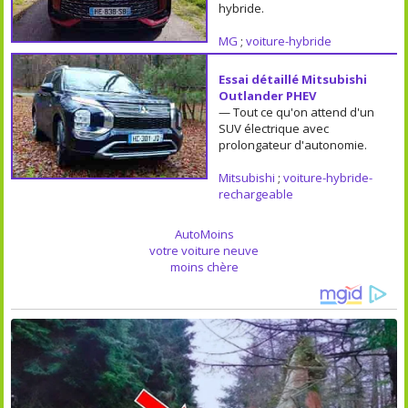
hybride.
MG
;
voiture-hybride
Essai détaillé Mitsubishi
Outlander PHEV
— Tout ce qu'on attend d'un
SUV électrique avec
prolongateur d'autonomie.
Mitsubishi
;
voiture-hybride-
rechargeable
AutoMoins
votre voiture neuve
moins chère