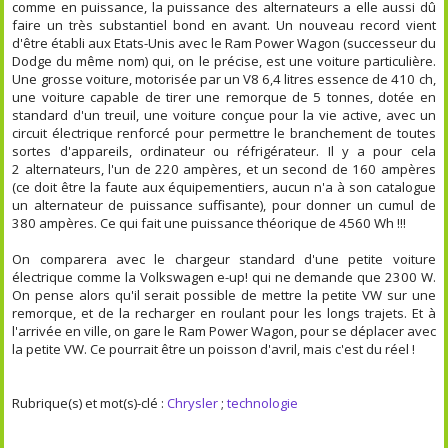
comme en puissance, la puissance des alternateurs a elle aussi dû
faire un très substantiel bond en avant. Un nouveau record vient
d'être établi aux Etats-Unis avec le Ram Power Wagon (successeur du
Dodge du même nom) qui, on le précise, est une voiture particulière.
Une grosse voiture, motorisée par un V8 6,4 litres essence de 410 ch,
une voiture capable de tirer une remorque de 5 tonnes, dotée en
standard d'un treuil, une voiture conçue pour la vie active, avec un
circuit électrique renforcé pour permettre le branchement de toutes
sortes d'appareils, ordinateur ou réfrigérateur. Il y a pour cela
2 alternateurs, l'un de 220 ampères, et un second de 160 ampères
(ce doit être la faute aux équipementiers, aucun n'a à son catalogue
un alternateur de puissance suffisante), pour donner un cumul de
380 ampères. Ce qui fait une puissance théorique de 4560 Wh !!!
On comparera avec le chargeur standard d'une petite voiture
électrique comme la Volkswagen e-up! qui ne demande que 2300 W.
On pense alors qu'il serait possible de mettre la petite VW sur une
remorque, et de la recharger en roulant pour les longs trajets. Et à
l'arrivée en ville, on gare le Ram Power Wagon, pour se déplacer avec
la petite VW. Ce pourrait être un poisson d'avril, mais c'est du réel !
Rubrique(s) et mot(s)-clé :
Chrysler
;
technologie