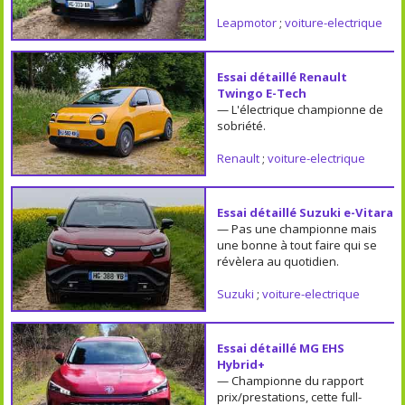
Leapmotor
;
voiture-electrique
Essai détaillé Renault
Twingo E-Tech
— L'électrique championne de
sobriété.
Renault
;
voiture-electrique
Essai détaillé Suzuki e-Vitara
— Pas une championne mais
une bonne à tout faire qui se
révèlera au quotidien.
Suzuki
;
voiture-electrique
Essai détaillé MG EHS
Hybrid+
— Championne du rapport
prix/prestations, cette full-