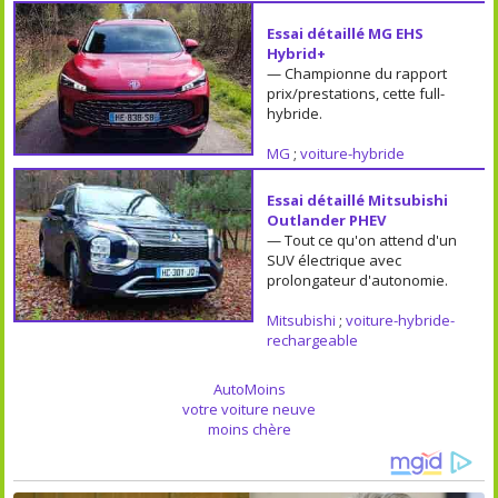
Essai détaillé MG EHS
Hybrid+
— Championne du rapport
prix/prestations, cette full-
hybride.
MG
;
voiture-hybride
Essai détaillé Mitsubishi
Outlander PHEV
— Tout ce qu'on attend d'un
SUV électrique avec
prolongateur d'autonomie.
Mitsubishi
;
voiture-hybride-
rechargeable
AutoMoins
votre voiture neuve
moins chère