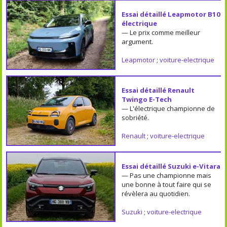
Essai détaillé Leapmotor B10
électrique
— Le prix comme meilleur
argument.
Leapmotor
;
voiture-electrique
Essai détaillé Renault
Twingo E-Tech
— L'électrique championne de
sobriété.
Renault
;
voiture-electrique
Essai détaillé Suzuki e-Vitara
— Pas une championne mais
une bonne à tout faire qui se
révèlera au quotidien.
Suzuki
;
voiture-electrique