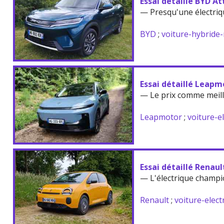
Essai détaillé BYD At
— Presqu'une électriq
BYD
;
voiture-hybride
Essai détaillé Leapm
— Le prix comme meil
Leapmotor
;
voiture-e
Essai détaillé Renau
— L'électrique champi
Renault
;
voiture-elect