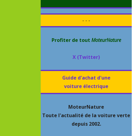
- - -
Profiter de tout
MoteurNature
X (Twitter)
Guide d'achat d'une
voiture électrique
MoteurNature
Toute l'actualité de la voiture verte
depuis 2002.