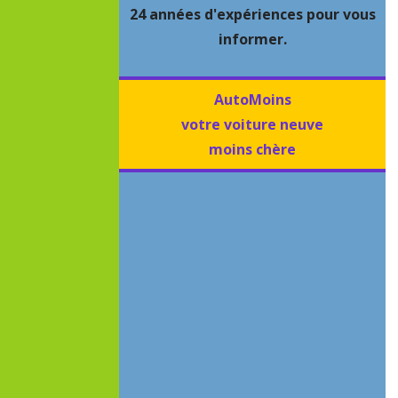
24 années d'expériences pour vous
informer.
AutoMoins
votre voiture neuve
moins chère