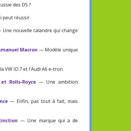
ussie des DS ?
 peut réussir.
 Une nouvelle calandre qui change
'Emmanuel Macron
— Modèle unique
a VW ID.7 et l'Audi A6 e-tron.
 et Rolls-Royce
— Une ambition
nce
— Enfin, pas tout à fait, mais
inction
— Une marque qui a de