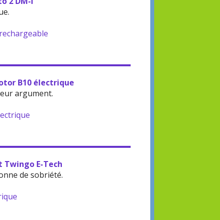
to 2 DM-i
ue.
-rechargeable
otor B10 électrique
leur argument.
lectrique
lt Twingo E-Tech
onne de sobriété.
rique