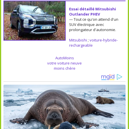
Essai détaillé Mitsubishi
Outlander PHEV
— Tout ce qu'on attend d'un
SUV électrique avec
prolongateur d'autonomie.
Mitsubishi
;
voiture-hybride-
rechargeable
AutoMoins
votre voiture neuve
moins chère