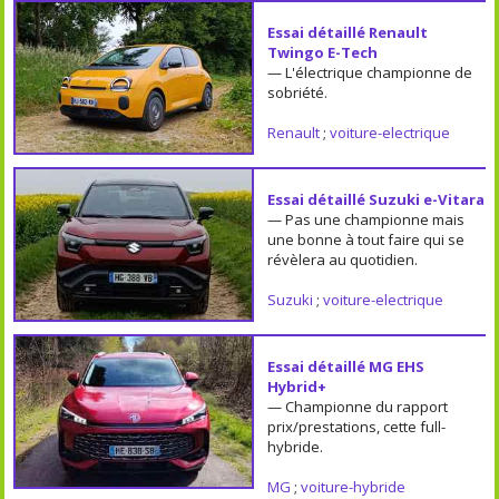
Essai détaillé Renault
Twingo E-Tech
— L'électrique championne de
sobriété.
Renault
;
voiture-electrique
Essai détaillé Suzuki e-Vitara
— Pas une championne mais
une bonne à tout faire qui se
révèlera au quotidien.
Suzuki
;
voiture-electrique
Essai détaillé MG EHS
Hybrid+
— Championne du rapport
prix/prestations, cette full-
hybride.
MG
;
voiture-hybride