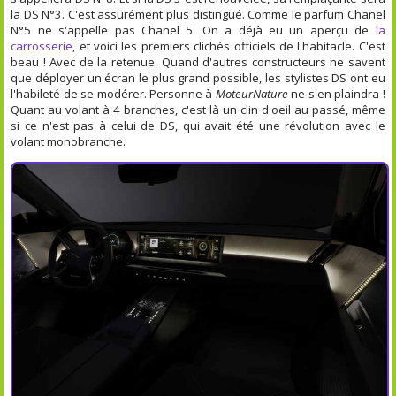
la DS N°3. C'est assurément plus distingué. Comme le parfum Chanel
N°5 ne s'appelle pas Chanel 5. On a déjà eu un aperçu de
la
carrosserie
, et voici les premiers clichés officiels de l'habitacle. C'est
beau ! Avec de la retenue. Quand d'autres constructeurs ne savent
que déployer un écran le plus grand possible, les stylistes DS ont eu
l'habileté de se modérer. Personne à
MoteurNature
ne s'en plaindra !
Quant au volant à 4 branches, c'est là un clin d'oeil au passé, même
si ce n'est pas à celui de DS, qui avait été une révolution avec le
volant monobranche.