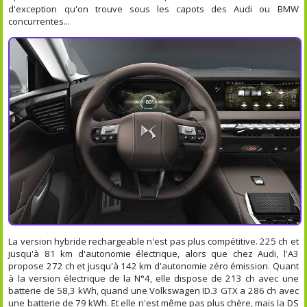
d'exception qu'on trouve sous les capots des Audi ou BMW
concurrentes...
La version hybride rechargeable n'est pas plus compétitive. 225 ch et
jusqu'à 81 km d'autonomie électrique, alors que chez Audi, l'A3
propose 272 ch et jusqu'à 142 km d'autonomie zéro émission. Quant
à la version électrique de la N°4, elle dispose de 213 ch avec une
batterie de 58,3 kWh, quand une Volkswagen ID.3 GTX a 286 ch avec
une batterie de 79 kWh. Et elle n'est même pas plus chère, mais la DS