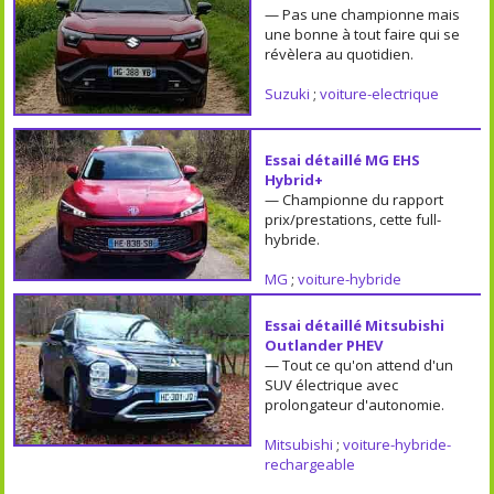
— Pas une championne mais
une bonne à tout faire qui se
révèlera au quotidien.
Suzuki
;
voiture-electrique
Essai détaillé MG EHS
Hybrid+
— Championne du rapport
prix/prestations, cette full-
hybride.
MG
;
voiture-hybride
Essai détaillé Mitsubishi
Outlander PHEV
— Tout ce qu'on attend d'un
SUV électrique avec
prolongateur d'autonomie.
Mitsubishi
;
voiture-hybride-
rechargeable