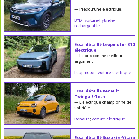
i
— Presqu'une électrique.
BYD
;
voiture-hybride-
rechargeable
Essai détaillé Leapmotor B10
électrique
— Le prix comme meilleur
argument.
Leapmotor
;
voiture-electrique
Essai détaillé Renault
Twingo E-Tech
— L'électrique championne de
sobriété.
Renault
;
voiture-electrique
Essai détaillé Suzuki e-Vitara