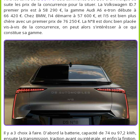
suite les prix de la concurrence pour la situer. La Volkswagen ID.7
premier prix est à 58 290 €, la gamme Audi A6 e-tron débute à
66 420 €. Chez BMW, l'i4 démarre à 57 600 €, et l'i5 est bien plus
chère avec un premier prix de 76 250 €. La N°8 est donc bien placée
vis-à-vis de la concurrence, on peut alors s'intérésser à ce qui
constitue sa gamme.
Il y a 3 choix à faire. D'abord la batterie, capacité de 74 ou 97,2 kWh,
ensuite la transmission, traction avant ou intégrale, et enfin la finition,