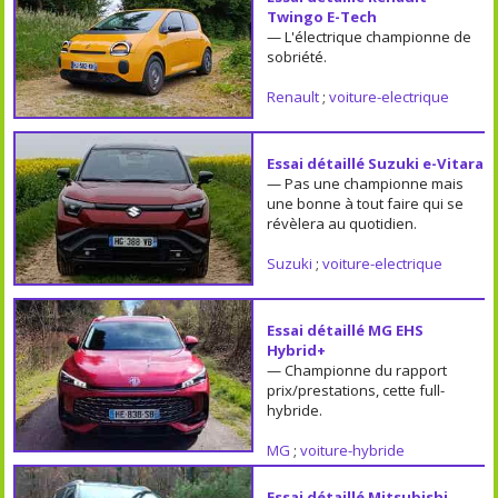
Twingo E-Tech
— L'électrique championne de
sobriété.
Renault
;
voiture-electrique
Essai détaillé Suzuki e-Vitara
— Pas une championne mais
une bonne à tout faire qui se
révèlera au quotidien.
Suzuki
;
voiture-electrique
Essai détaillé MG EHS
Hybrid+
— Championne du rapport
prix/prestations, cette full-
hybride.
MG
;
voiture-hybride
Essai détaillé Mitsubishi