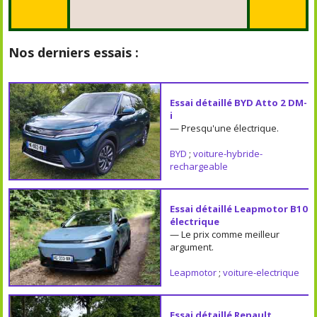
Nos derniers essais :
Essai détaillé BYD Atto 2 DM-
i
— Presqu'une électrique.
BYD
;
voiture-hybride-
rechargeable
Essai détaillé Leapmotor B10
électrique
— Le prix comme meilleur
argument.
Leapmotor
;
voiture-electrique
Essai détaillé Renault