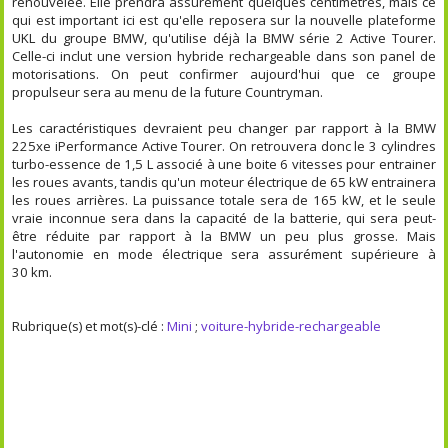
renouvelée. Elle prendra assurément quelques centimètres, mais ce
qui est important ici est qu'elle reposera sur la nouvelle plateforme
UKL du groupe BMW, qu'utilise déjà la BMW série 2 Active Tourer.
Celle-ci inclut une version hybride rechargeable dans son panel de
motorisations. On peut confirmer aujourd'hui que ce groupe
propulseur sera au menu de la future Countryman.
Les caractéristiques devraient peu changer par rapport à la BMW
225xe iPerformance Active Tourer. On retrouvera donc le 3 cylindres
turbo-essence de 1,5 L associé à une boite 6 vitesses pour entrainer
les roues avants, tandis qu'un moteur électrique de 65 kW entrainera
les roues arrières. La puissance totale sera de 165 kW, et le seule
vraie inconnue sera dans la capacité de la batterie, qui sera peut-
être réduite par rapport à la BMW un peu plus grosse. Mais
l'autonomie en mode électrique sera assurément supérieure à
30 km.
Rubrique(s) et mot(s)-clé :
Mini
;
voiture-hybride-rechargeable