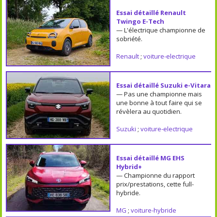
Essai détaillé Renault
Twingo E-Tech
— L'électrique championne de
sobriété.
Renault
;
voiture-electrique
Essai détaillé Suzuki e-Vitara
— Pas une championne mais
une bonne à tout faire qui se
révèlera au quotidien.
Suzuki
;
voiture-electrique
Essai détaillé MG EHS
Hybrid+
— Championne du rapport
prix/prestations, cette full-
hybride.
MG
;
voiture-hybride