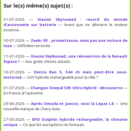
Sur le(s) même(s) sujet(s) :
31-07-2026 —
Xiaomi Skynomad : record du monde
d'autonomie sur batterie
— Avant que ne démarre le moteur
essence...
30-07-2026 —
Zeekr 9X : prometteuse, mais pas une voiture de
luxe
— Définition erronée.
11-07-2026 —
Xiaomi SkyNomad, une réinvention de la Renault
Espace ?
— Aux goûts chinois actuels.
10-07-2026 —
Denza Bao 5, 544 ch mais peut-être sous-
motorisé
— SUV hybride rechargeable pour la ville ?
01-07-2026 —
Changan Deepal S05 Ultra Hybrid : découverte
—
En France à l'automne.
29-06-2026 —
Après Omoda et Jaecoo, voici la Lepas L8
— Une
nouvelle marque de Chery Auto.
27-05-2026 —
BYD Dolphin hybride rechargeable, la chinoise
unique
— Ce que les européens ne font pas.