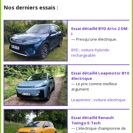
Nos derniers essais :
Essai détaillé BYD Atto 2 DM-
i
— Presqu'une électrique.
BYD
;
voiture-hybride-
rechargeable
Essai détaillé Leapmotor B10
électrique
— Le prix comme meilleur
argument.
Leapmotor
;
voiture-electrique
Essai détaillé Renault
Twingo E-Tech
— L'électrique championne de