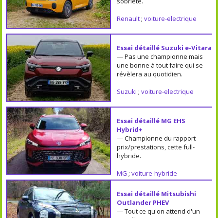
sobriété.
Renault
;
voiture-electrique
Essai détaillé Suzuki e-Vitara
— Pas une championne mais
une bonne à tout faire qui se
révèlera au quotidien.
Suzuki
;
voiture-electrique
Essai détaillé MG EHS
Hybrid+
— Championne du rapport
prix/prestations, cette full-
hybride.
MG
;
voiture-hybride
Essai détaillé Mitsubishi
Outlander PHEV
— Tout ce qu'on attend d'un