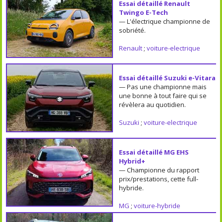
Essai détaillé Renault
Twingo E-Tech
— L'électrique championne de
sobriété.
Renault
;
voiture-electrique
Essai détaillé Suzuki e-Vitara
— Pas une championne mais
une bonne à tout faire qui se
révèlera au quotidien.
Suzuki
;
voiture-electrique
Essai détaillé MG EHS
Hybrid+
— Championne du rapport
prix/prestations, cette full-
hybride.
MG
;
voiture-hybride