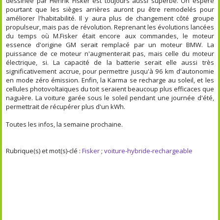
dessinée par Henrik Fisker est toujours aussi superbe. On espère
pourtant que les sièges arrières auront pu être remodelés pour
améliorer l'habitabilité. Il y aura plus de changement côté groupe
propulseur, mais pas de révolution. Reprenant les évolutions lancées
du temps où M.Fisker était encore aux commandes, le moteur
essence d'origine GM serait remplacé par un moteur BMW. La
puissance de ce moteur n'augmenterait pas, mais celle du moteur
électrique, si. La capacité de la batterie serait elle aussi très
significativement accrue, pour permettre jusqu'à 96 km d'autonomie
en mode zéro émission. Enfin, la Karma se recharge au soleil, et les
cellules photovoltaïques du toit seraient beaucoup plus efficaces que
naguère. La voiture garée sous le soleil pendant une journée d'été,
permettrait de récupérer plus d'un kWh.
Toutes les infos, la semaine prochaine.
Rubrique(s) et mot(s)-clé :
Fisker
;
voiture-hybride-rechargeable