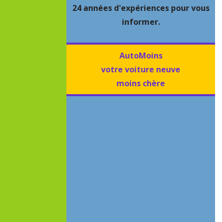
24 années d'expériences pour vous
informer.
AutoMoins
votre voiture neuve
moins chère