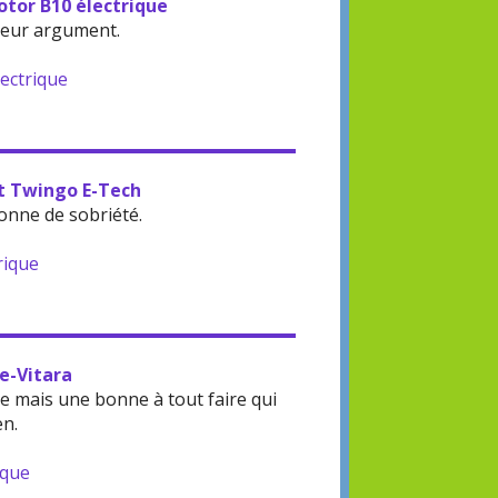
otor B10 électrique
leur argument.
lectrique
lt Twingo E-Tech
onne de sobriété.
rique
 e-Vitara
 mais une bonne à tout faire qui
en.
ique