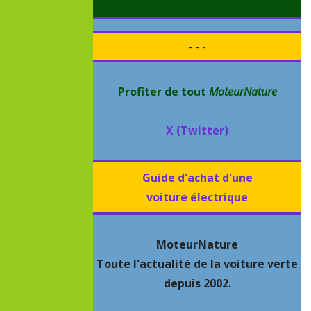
- - -
Profiter de tout
MoteurNature
X (Twitter)
Guide d'achat d'une
voiture électrique
MoteurNature
Toute l'actualité de la voiture verte
depuis 2002.