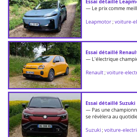
Essai détaillé Leapm
— Le prix comme meil
Leapmotor
;
voiture-e
Essai détaillé Renau
— L'électrique champi
Renault
;
voiture-elect
Essai détaillé Suzuki
— Pas une championne
se révèlera au quotidi
Suzuki
;
voiture-electr