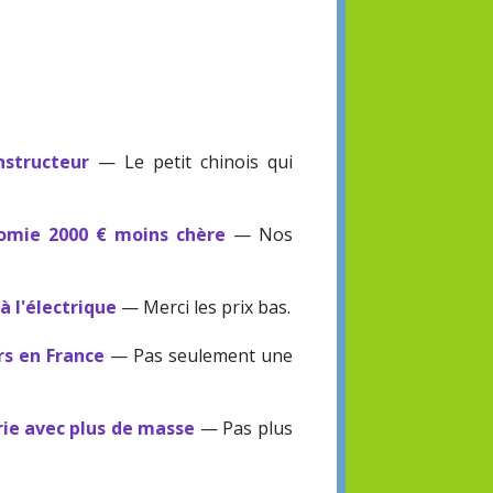
structeur
— Le petit chinois qui
omie 2000 € moins chère
— Nos
à l'électrique
— Merci les prix bas.
rs en France
— Pas seulement une
ie avec plus de masse
— Pas plus