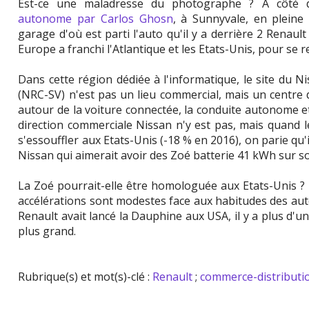
Est-ce une maladresse du photographe ? A côté
autonome par Carlos Ghosn
, à Sunnyvale, en pleine 
garage d'où est parti l'auto qu'il y a derrière 2 Renault
Europe a franchi l'Atlantique et les Etats-Unis, pour se r
Dans cette région dédiée à l'informatique, le site du N
(NRC-SV) n'est pas un lieu commercial, mais un centre
autour de la voiture connectée, la conduite autonome 
direction commerciale Nissan n'y est pas, mais quand 
s'essouffler aux Etats-Unis (-18 % en 2016), on parie qu'
Nissan qui aimerait avoir des Zoé batterie 41 kWh sur s
La Zoé pourrait-elle être homologuée aux Etats-Unis ? E
accélérations sont modestes face aux habitudes des au
Renault avait lancé la Dauphine aux USA, il y a plus d'un 
plus grand.
Rubrique(s) et mot(s)-clé :
Renault
;
commerce-distributi