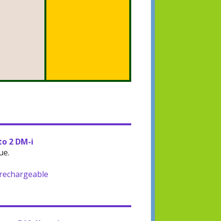
to 2 DM-i
ue.
-rechargeable