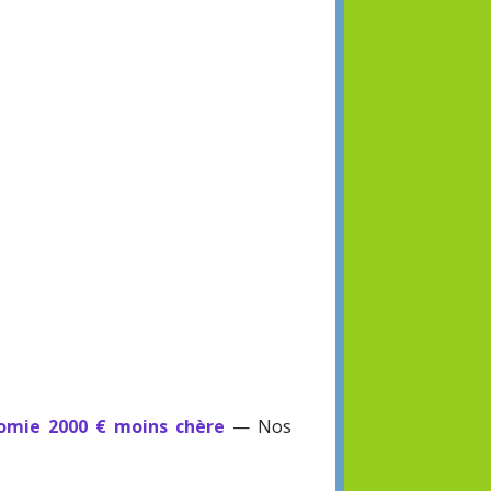
omie 2000 € moins chère
— Nos