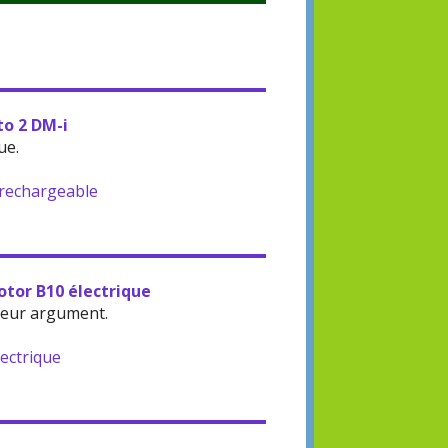
to 2 DM-i
ue.
-rechargeable
otor B10 électrique
leur argument.
lectrique