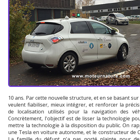
10 ans. Par cette nouvelle structure, et en se basant sur 
veulent fiabiliser, mieux intégrer, et renforcer la préc
de localisation utilisés pour la navigation des v
Concrètement, l'objectif est de lisser la technologie po
mettre la technologie à la disposition du public. On rap
une Tesla en voiture autonome, et le constructeur de 
La famille du défunt n'a pas porté plainte pour de