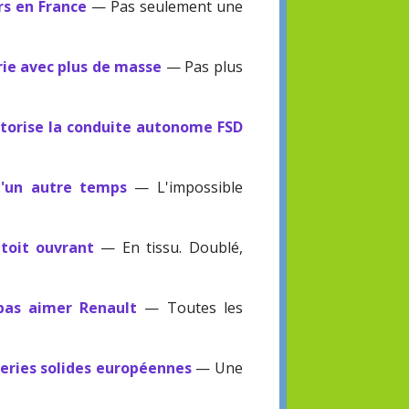
rs en France
— Pas seulement une
ie avec plus de masse
— Pas plus
utorise la conduite autonome FSD
d'un autre temps
— L'impossible
 toit ouvrant
— En tissu. Doublé,
pas aimer Renault
— Toutes les
eries solides européennes
— Une