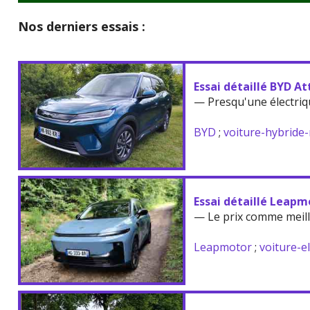
Nos derniers essais :
Essai détaillé BYD At
— Presqu'une électriq
BYD
;
voiture-hybride
Essai détaillé Leapm
— Le prix comme meil
Leapmotor
;
voiture-e