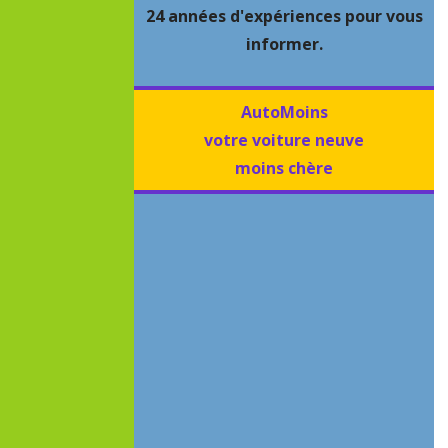
24 années d'expériences pour vous
informer.
AutoMoins
votre voiture neuve
moins chère