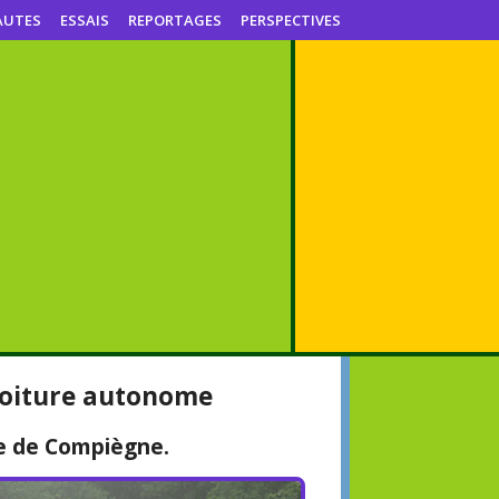
AUTES
ESSAIS
REPORTAGES
PERSPECTIVES
voiture autonome
ue de Compiègne.