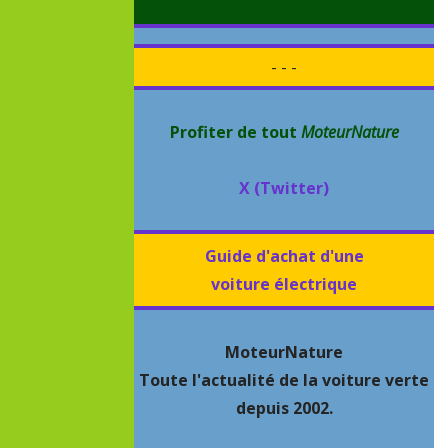
- - -
Profiter de tout
MoteurNature
X (Twitter)
Guide d'achat d'une
voiture électrique
MoteurNature
Toute l'actualité de la voiture verte
depuis 2002.