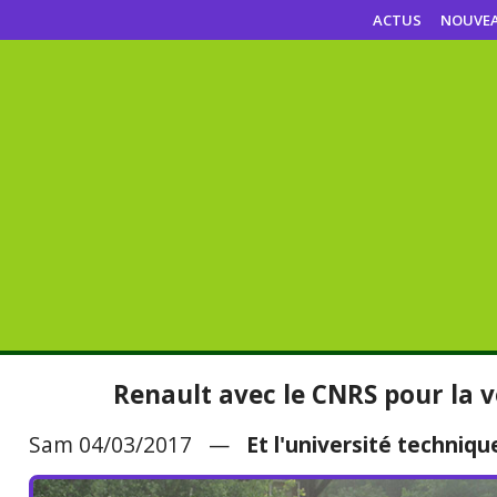
ACTUS
NOUVE
Renault avec le CNRS pour la 
Sam 04/03/2017 —
Et l'université techniq