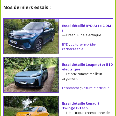
Nos derniers essais :
Essai détaillé BYD Atto 2 DM-
i
— Presqu'une électrique.
BYD
;
voiture-hybride-
rechargeable
Essai détaillé Leapmotor B10
électrique
— Le prix comme meilleur
argument.
Leapmotor
;
voiture-electrique
Essai détaillé Renault
Twingo E-Tech
— L'électrique championne de