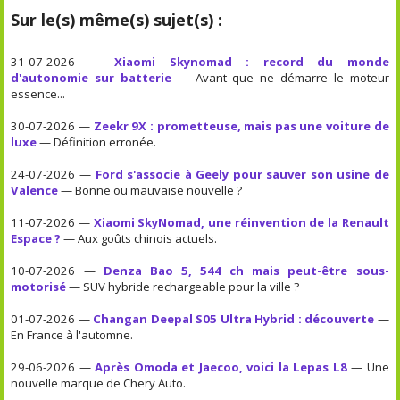
Sur le(s) même(s) sujet(s) :
31-07-2026 —
Xiaomi Skynomad : record du monde
d'autonomie sur batterie
— Avant que ne démarre le moteur
essence...
30-07-2026 —
Zeekr 9X : prometteuse, mais pas une voiture de
luxe
— Définition erronée.
24-07-2026 —
Ford s'associe à Geely pour sauver son usine de
Valence
— Bonne ou mauvaise nouvelle ?
11-07-2026 —
Xiaomi SkyNomad, une réinvention de la Renault
Espace ?
— Aux goûts chinois actuels.
10-07-2026 —
Denza Bao 5, 544 ch mais peut-être sous-
motorisé
— SUV hybride rechargeable pour la ville ?
01-07-2026 —
Changan Deepal S05 Ultra Hybrid : découverte
—
En France à l'automne.
29-06-2026 —
Après Omoda et Jaecoo, voici la Lepas L8
— Une
nouvelle marque de Chery Auto.