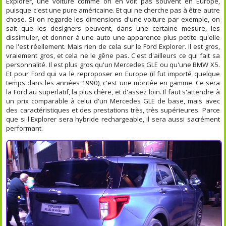
Explorer, une voiture comme on en voit pas souvent en Europe,
puisque c'est une pure américaine. Et qui ne cherche pas à être autre
chose. Si on regarde les dimensions d'une voiture par exemple, on
sait que les designers peuvent, dans une certaine mesure, les
dissimuler, et donner à une auto une apparence plus petite qu'elle
ne l'est réellement. Mais rien de cela sur le Ford Explorer. Il est gros,
vraiement gros, et cela ne le gêne pas. C'est d'ailleurs ce qui fait sa
personnalité. Il est plus gros qu'un Mercedes GLE ou qu'une BMW X5.
Et pour Ford qui va le reproposer en Europe (il fut importé quelque
temps dans les années 1990), c'est une montée en gamme. Ce sera
la Ford au superlatif, la plus chère, et d'assez loin. Il faut s'attendre à
un prix comparable à celui d'un Mercedes GLE de base, mais avec
des caractéristiques et des prestations très, très supérieures. Parce
que si l'Explorer sera hybride rechargeable, il sera aussi sacrément
performant.