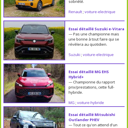
sobriété.
Renault
;
voiture-electrique
Essai détaillé Suzuki e-Vitara
— Pas une championne mais
une bonne à tout faire qui se
révèlera au quotidien.
Suzuki
;
voiture-electrique
Essai détaillé MG EHS
Hybrid+
— Championne du rapport
prix/prestations, cette full-
hybride.
MG
;
voiture-hybride
Essai détaillé Mitsubishi
Outlander PHEV
— Tout ce qu'on attend d'un