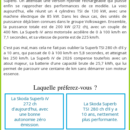
Superb. On attendait une version hybride rechargeable qui puisse
enfin se rapprocher des performances de ce modèle. La voici
aujourd'hui, elle réunit un 4 cylindres TSI de 130 kW, avec une
machine électrique de 85 kW. Dans les deux cas, des unités de
puissance déjà bien connues dans le groupe Volkswagen. Ensemble,
la puissance totale est de 200 kW (272 ch), avec un couple de
400 Nm. La Superb iV ainsi motorisée accélère de 0 à 100 km/h en
7,1 secondes, et sa vitesse de pointe est de 225 km/h.
C'est pas mal, mais cela ne fait pas oublier la Superb TSI 280 ch d'il y
a 10 ans, qui passait de 0 à 100 km/h en 5,8 secondes, et atteignait
les 250 km/h. La Superb iV de 2026 compense toutefois avec un
atout majeur, sa batterie d'une capacité brute de 25,7 kWh, qui lui
permet de parcourir une centaine de km sans démarrer son moteur
essence.
Laquelle préferez-vous ?
La Skoda Superb iV
272 ch
La Skoda Superb
d'aujourd'hui, avec
TSI 280 ch d'il y a
une bonne
10 ans, nettement
autonomie zéro
plus performante.
émission.