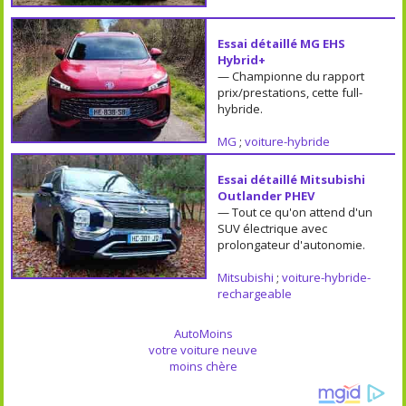
Essai détaillé MG EHS
Hybrid+
— Championne du rapport
prix/prestations, cette full-
hybride.
MG
;
voiture-hybride
Essai détaillé Mitsubishi
Outlander PHEV
— Tout ce qu'on attend d'un
SUV électrique avec
prolongateur d'autonomie.
Mitsubishi
;
voiture-hybride-
rechargeable
AutoMoins
votre voiture neuve
moins chère