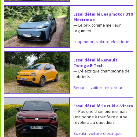
Essai détaillé Leapmotor B10
électrique
— Le prix comme meilleur
argument.
Leapmotor
;
voiture-electrique
Essai détaillé Renault
Twingo E-Tech
— L'électrique championne de
sobriété.
Renault
;
voiture-electrique
Essai détaillé Suzuki e-Vitara
— Pas une championne mais
une bonne à tout faire qui se
révèlera au quotidien.
Suzuki
;
voiture-electrique