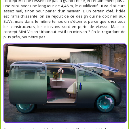
concept Mini ne ressemble pas à grand chose, et certainement pas à
une Mini. Avec une longueur de 4,46 m, le qualificatif lui va d'ailleurs
assez mal, sinon pour parler d'un minivan. D'un certain côté, l'idée
est rafraichissante, on se réjouit de ce design qui ne doit rien aux
SUVs, mais dans le même temps on s'étonne, parce que chez tous
les constructeurs, les minivans sont en perte de vitesse. Mais ce
concept Mini Vision Urbanaut est-il un minivan ? En le regardant de
plus près, peut-être pas.