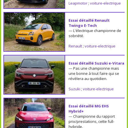
Leapmotor
;
voiture-electrique
Essai détaillé Renault
Twingo E-Tech
— L'électrique championne de
sobriété.
Renault
;
voiture-electrique
Essai détaillé Suzuki e-Vitara
— Pas une championne mais
une bonne à tout faire qui se
révèlera au quotidien.
Suzuki
;
voiture-electrique
Essai détaillé MG EHS
Hybrid+
— Championne du rapport
prix/prestations, cette full-
hybride.