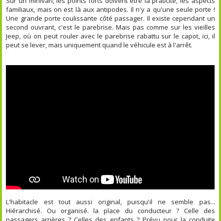
Sur un minivan, les points forts doivent être la praticité, les aspects
familiaux, mais on est là aux antipodes. Il n'y a qu'une seule porte !
Une grande porte coulissante côté passager. Il existe cependant un
second ouvrant, c'est le parebrise. Mais pas comme sur les vieilles
Jeep, où on peut rouler avec le parebrise rabattu sur le capot, ici, il
peut se lever, mais uniquement quand le véhicule est à l'arrêt.
L'habitacle est tout aussi original, puisqu'il ne semble pas...
Hiérarchisé. Ou organisé. la place du conducteur ? Celle des
passagers arrières ? Celles des enfants ? Prévu pour la conduite