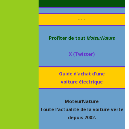
- - -
Profiter de tout
MoteurNature
X (Twitter)
Guide d'achat d'une
voiture électrique
MoteurNature
Toute l'actualité de la voiture verte
depuis 2002.