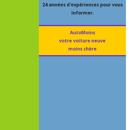
24 années d'expériences pour vous
informer.
AutoMoins
votre voiture neuve
moins chère