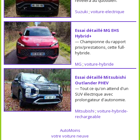
révèlera au quotidien.
Suzuki
;
voiture-electrique
Essai détaillé MG EHS
Hybrid+
— Championne du rapport
prix/prestations, cette full-
hybride.
MG
;
voiture-hybride
Essai détaillé Mitsubishi
Outlander PHEV
— Tout ce qu'on attend d'un
SUV électrique avec
prolongateur d'autonomie.
Mitsubishi
;
voiture-hybride-
rechargeable
AutoMoins
votre voiture neuve