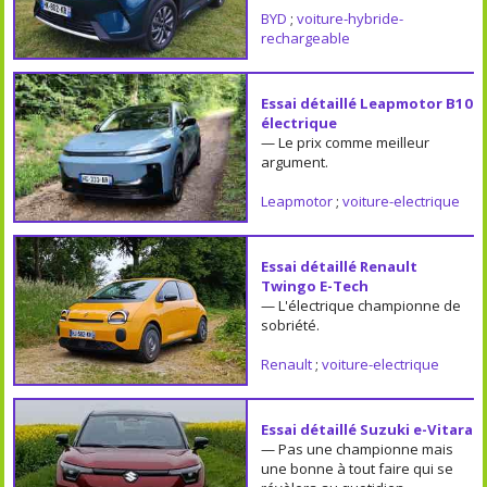
BYD
;
voiture-hybride-
rechargeable
Essai détaillé Leapmotor B10
électrique
— Le prix comme meilleur
argument.
Leapmotor
;
voiture-electrique
Essai détaillé Renault
Twingo E-Tech
— L'électrique championne de
sobriété.
Renault
;
voiture-electrique
Essai détaillé Suzuki e-Vitara
— Pas une championne mais
une bonne à tout faire qui se