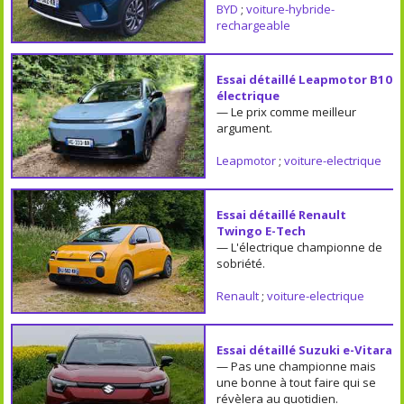
BYD
;
voiture-hybride-
rechargeable
Essai détaillé Leapmotor B10
électrique
— Le prix comme meilleur
argument.
Leapmotor
;
voiture-electrique
Essai détaillé Renault
Twingo E-Tech
— L'électrique championne de
sobriété.
Renault
;
voiture-electrique
Essai détaillé Suzuki e-Vitara
— Pas une championne mais
une bonne à tout faire qui se
révèlera au quotidien.