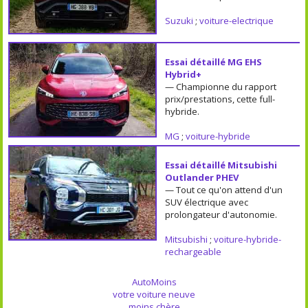
Suzuki
;
voiture-electrique
Essai détaillé MG EHS
Hybrid+
— Championne du rapport
prix/prestations, cette full-
hybride.
MG
;
voiture-hybride
Essai détaillé Mitsubishi
Outlander PHEV
— Tout ce qu'on attend d'un
SUV électrique avec
prolongateur d'autonomie.
Mitsubishi
;
voiture-hybride-
rechargeable
AutoMoins
votre voiture neuve
moins chère