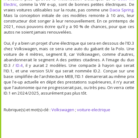
Electric
, comme la VW e-up, sont de bonnes petites électriques. De
vraies voitures utilisables sur la route, pas comme une
Dacia Spring
.
Mais la conception initiale de ces modèles remonte à 10 ans, leur
constructeur doit songer à leur renouvellement. En ce printemps de
2021, nous pouvons écrire qu'il y a 90 % de chances, pour que ces
autos ne soient jamais renouvelées.
Oui, il y a bien un projet d'une électrique qui sera en dessous de l'ID.3
chez Volkswagen, mais ce sera une auto du gabarit de la Polo. Une
voiture de 4 mètres, segment B, car Volkswagen, comme d'autres,
abandonnerait le segment A des petites citadines. A l'image du duo
ID.3 /
ID.4
, il y aurait 2 modèles. Une compacte à hayon qui serait
l'ID.1, et une version SUV qui serait nommée ID.2. Conçue sur une
base simplifiée de l'architecture MEB, l'ID.1 demarrerait au même prix
que l'e-up actuelle en dépit des prestations supérieures, il n'y aurait
que l'autonomie qui ne progresserait pas, ou très peu. On verra cette
ID.1 en 2024/2025, assurément pas plus tôt.
Rubrique(s) et mot(s)-clé :
Volkswagen
;
voiture-electrique