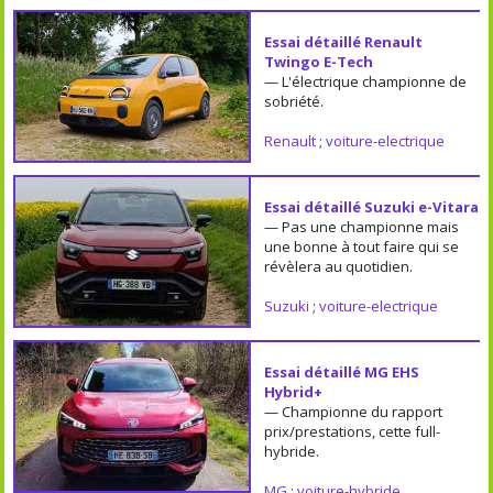
Essai détaillé Renault
Twingo E-Tech
— L'électrique championne de
sobriété.
Renault
;
voiture-electrique
Essai détaillé Suzuki e-Vitara
— Pas une championne mais
une bonne à tout faire qui se
révèlera au quotidien.
Suzuki
;
voiture-electrique
Essai détaillé MG EHS
Hybrid+
— Championne du rapport
prix/prestations, cette full-
hybride.
MG
;
voiture-hybride