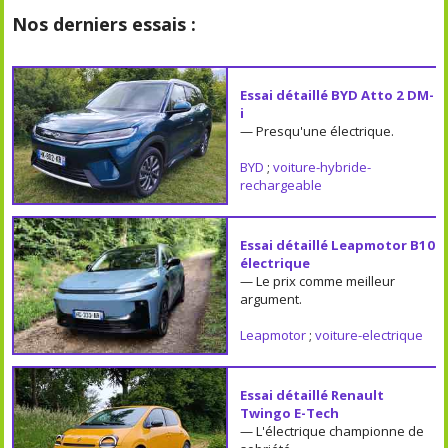
Nos derniers essais :
Essai détaillé BYD Atto 2 DM-
i
— Presqu'une électrique.
BYD
;
voiture-hybride-
rechargeable
Essai détaillé Leapmotor B10
électrique
— Le prix comme meilleur
argument.
Leapmotor
;
voiture-electrique
Essai détaillé Renault
Twingo E-Tech
— L'électrique championne de