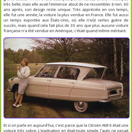
très belle, mais elle avait l'immense atout de ne ressembler à rien. 60
ans après, son design reste unique. Très appréciée en son temps,
elle fut une année, la voiture la plus vendue en France. Elle fut aussi
un temps exportée aux États-Unis, où elle n'eût certes guère de
succès, mais quand cela fait plus de 30 ans que plus aucune voiture
française n'a été vendue en Amérique, c'était quand même méritant.
Et si on parle en aujourd'hui, c'est parce que la Citroën AMI 6 était une
voiture très sobre. L'explication en était toute simple, l'auto ne pesait