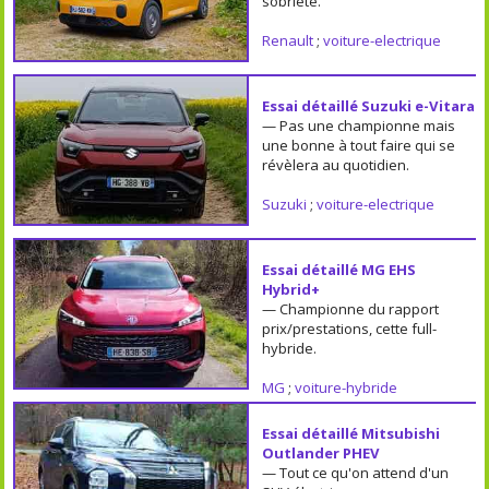
sobriété.
Renault
;
voiture-electrique
Essai détaillé Suzuki e-Vitara
— Pas une championne mais
une bonne à tout faire qui se
révèlera au quotidien.
Suzuki
;
voiture-electrique
Essai détaillé MG EHS
Hybrid+
— Championne du rapport
prix/prestations, cette full-
hybride.
MG
;
voiture-hybride
Essai détaillé Mitsubishi
Outlander PHEV
— Tout ce qu'on attend d'un