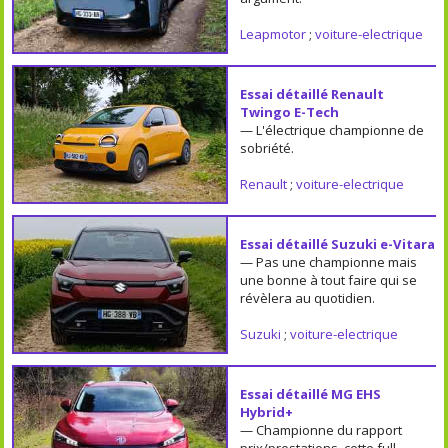
Leapmotor
;
voiture-electrique
Essai détaillé Renault
Twingo E-Tech
— L'électrique championne de
sobriété.
Renault
;
voiture-electrique
Essai détaillé Suzuki e-Vitara
— Pas une championne mais
une bonne à tout faire qui se
révèlera au quotidien.
Suzuki
;
voiture-electrique
Essai détaillé MG EHS
Hybrid+
— Championne du rapport
prix/prestations, cette full-