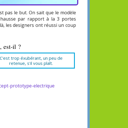
st pas le but. On sait que le modèle
 hausse par rapport à la 3 portes
t là, les designers ont réussi un coup
est-il ?
C'est trop éxubérant, un peu de
retenue, s'il vous plaît.
cept-prototype-electrique