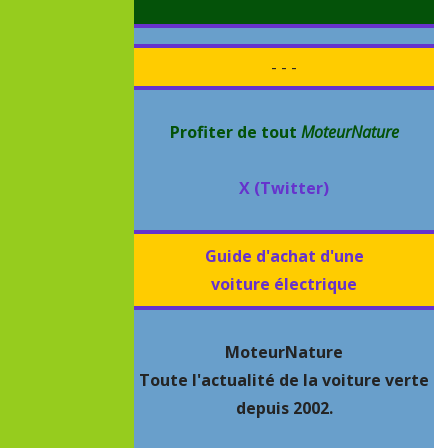
- - -
Profiter de tout
MoteurNature
X (Twitter)
Guide d'achat d'une
voiture électrique
MoteurNature
Toute l'actualité de la voiture verte
depuis 2002.