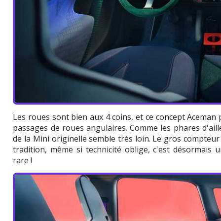
Les roues sont bien aux 4 coins, et ce concept Aceman
passages de roues angulaires. Comme les phares d'aille
de la Mini originelle semble très loin. Le gros compteur c
tradition, même si technicité oblige, c'est désormais 
rare !