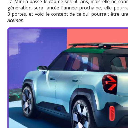
La Mini a passé le cap de ses 60 ans, mais elle ne conn
génération sera lancée l'année prochaine, elle pourr
3 portes, et voici le concept de ce qui pourrait être u
Aceman
.