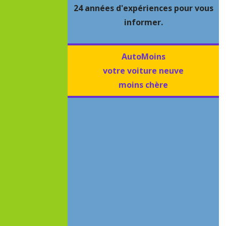
24 années d'expériences pour vous
informer.
AutoMoins
votre voiture neuve
moins chère