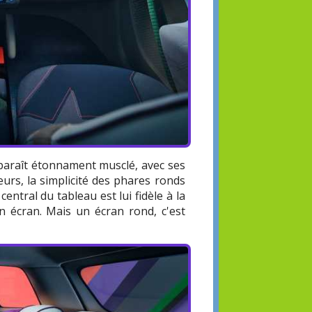
 paraît étonnament musclé, avec ses
urs, la simplicité des phares ronds
entral du tableau est lui fidèle à la
un écran. Mais un écran rond, c'est