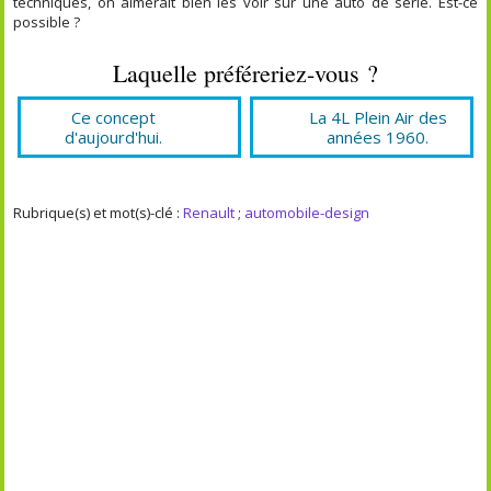
techniques, on aimerait bien les voir sur une auto de série. Est-ce
possible ?
Laquelle préféreriez-vous ?
Ce concept
La 4L Plein Air des
d'aujourd'hui.
années 1960.
Rubrique(s) et mot(s)-clé :
Renault
;
automobile-design