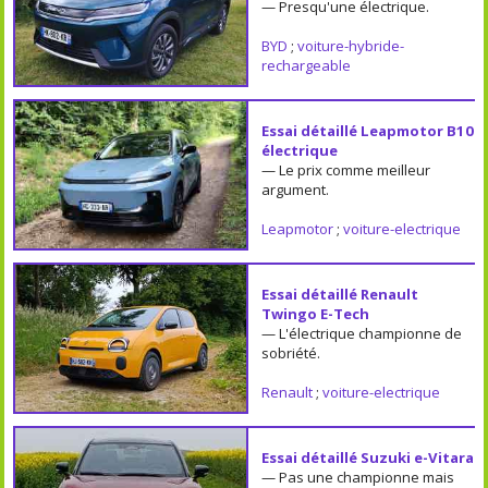
— Presqu'une électrique.
BYD
;
voiture-hybride-
rechargeable
Essai détaillé Leapmotor B10
électrique
— Le prix comme meilleur
argument.
Leapmotor
;
voiture-electrique
Essai détaillé Renault
Twingo E-Tech
— L'électrique championne de
sobriété.
Renault
;
voiture-electrique
Essai détaillé Suzuki e-Vitara
— Pas une championne mais