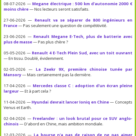
08-07-2026 —
Megane électrique : 500 km d'autonomie 2000 €
moins chère
— Nos lecteurs seront satisfaits.
27-06-2026 —
Renault va se séparer de 800 ingénieurs en
France
— Pas seulement une question de compétitivité.
23-06-2026 —
Renault Megane E-Tech, plus de batterie avec
plus de masse
— Pas plus chère ?
05-05-2026 —
Renault 4 E-Tech Plein Sud, avec un toit ouvrant
— En tissu. Doublé, évidemment.
02-05-2026 —
La Zeekr 9X, première chinoise tunée par
Mansory
— Mais certainement pas la dernière.
17-04-2026 —
Mercedes classe C : adoption d'un écran pleine
largeur
— Et à part cela ?
11-04-2026 —
Hyundai devrait lancer Ioniq en Chine
— Concepts
Venus et Earth.
02-04-2026 —
Freelander : un look brutal pour ce SUV anglo-
chinois
— D'abord en Chine, mais ambition mondiale.
12-03-2026 —
La bourse n'a pas de raison de ne pas aimer