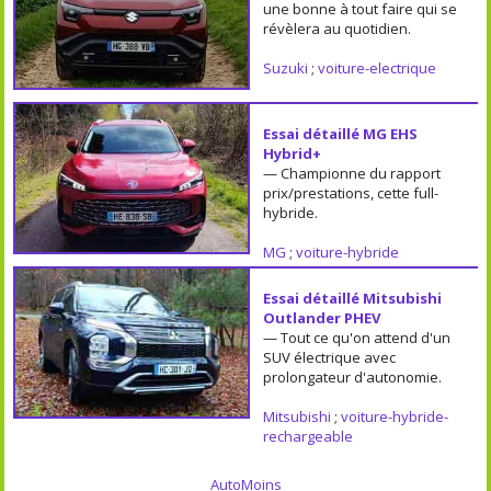
une bonne à tout faire qui se
révèlera au quotidien.
Suzuki
;
voiture-electrique
Essai détaillé MG EHS
Hybrid+
— Championne du rapport
prix/prestations, cette full-
hybride.
MG
;
voiture-hybride
Essai détaillé Mitsubishi
Outlander PHEV
— Tout ce qu'on attend d'un
SUV électrique avec
prolongateur d'autonomie.
Mitsubishi
;
voiture-hybride-
rechargeable
AutoMoins