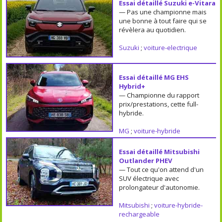
Essai détaillé Suzuki e-Vitara
— Pas une championne mais
une bonne à tout faire qui se
révèlera au quotidien.
Suzuki
;
voiture-electrique
Essai détaillé MG EHS
Hybrid+
— Championne du rapport
prix/prestations, cette full-
hybride.
MG
;
voiture-hybride
Essai détaillé Mitsubishi
Outlander PHEV
— Tout ce qu'on attend d'un
SUV électrique avec
prolongateur d'autonomie.
Mitsubishi
;
voiture-hybride-
rechargeable