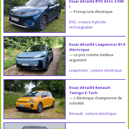
Essai détaillé BYD Atto 2 DM-
i
— Presqu'une électrique.
BYD
;
voiture-hybride-
rechargeable
Essai détaillé Leapmotor B10
électrique
— Le prix comme meilleur
argument.
Leapmotor
;
voiture-electrique
Essai détaillé Renault
Twingo E-Tech
— L'électrique championne de
sobriété.
Renault
;
voiture-electrique