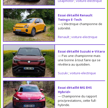
Leapmotor
;
voiture-electrique
Essai détaillé Renault
Twingo E-Tech
— L'électrique championne de
sobriété.
Renault
;
voiture-electrique
Essai détaillé Suzuki e-Vitara
— Pas une championne mais
une bonne à tout faire qui se
révèlera au quotidien.
Suzuki
;
voiture-electrique
Essai détaillé MG EHS
Hybrid+
— Championne du rapport
prix/prestations, cette full-
hybride.