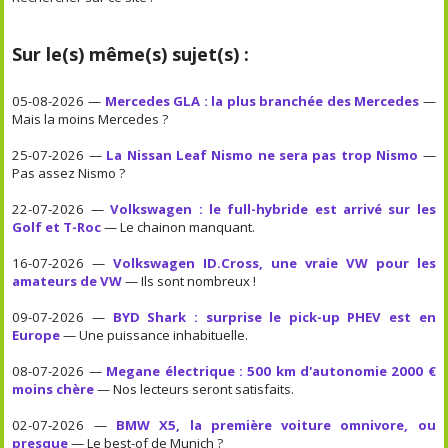
Sur le(s) même(s) sujet(s) :
05-08-2026 —
Mercedes GLA : la plus branchée des Mercedes
—
Mais la moins Mercedes ?
25-07-2026 —
La Nissan Leaf Nismo ne sera pas trop Nismo
—
Pas assez Nismo ?
22-07-2026 —
Volkswagen : le full-hybride est arrivé sur les
Golf et T-Roc
— Le chainon manquant.
16-07-2026 —
Volkswagen ID.Cross, une vraie VW pour les
amateurs de VW
— Ils sont nombreux !
09-07-2026 —
BYD Shark : surprise le pick-up PHEV est en
Europe
— Une puissance inhabituelle.
08-07-2026 —
Megane électrique : 500 km d'autonomie 2000 €
moins chère
— Nos lecteurs seront satisfaits.
02-07-2026 —
BMW X5, la première voiture omnivore, ou
presque
— Le best-of de Munich ?