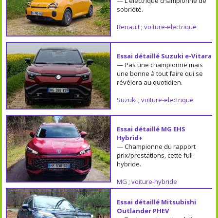
— L'électrique championne de
sobriété.
Renault
;
voiture-electrique
Essai détaillé Suzuki e-Vitara
— Pas une championne mais
une bonne à tout faire qui se
révèlera au quotidien.
Suzuki
;
voiture-electrique
Essai détaillé MG EHS
Hybrid+
— Championne du rapport
prix/prestations, cette full-
hybride.
MG
;
voiture-hybride
Essai détaillé Mitsubishi
Outlander PHEV