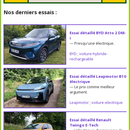
Nos derniers essais :
Essai détaillé BYD Atto 2 DM-
i
— Presqu'une électrique.
BYD
;
voiture-hybride-
rechargeable
Essai détaillé Leapmotor B10
électrique
— Le prix comme meilleur
argument.
Leapmotor
;
voiture-electrique
Essai détaillé Renault
Twingo E-Tech