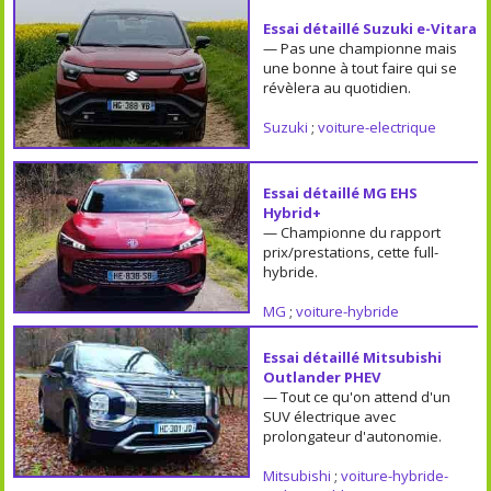
Essai détaillé Suzuki e-Vitara
— Pas une championne mais
une bonne à tout faire qui se
révèlera au quotidien.
Suzuki
;
voiture-electrique
Essai détaillé MG EHS
Hybrid+
— Championne du rapport
prix/prestations, cette full-
hybride.
MG
;
voiture-hybride
Essai détaillé Mitsubishi
Outlander PHEV
— Tout ce qu'on attend d'un
SUV électrique avec
prolongateur d'autonomie.
Mitsubishi
;
voiture-hybride-