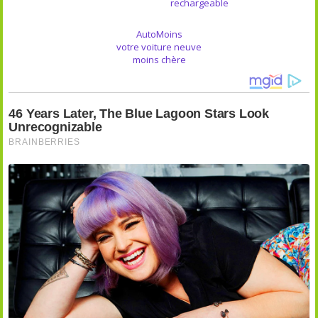
rechargeable
AutoMoins
votre voiture neuve
moins chère