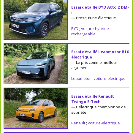
Essai détaillé BYD Atto 2 DM-
i
— Presqu'une électrique.
BYD
;
voiture-hybride-
rechargeable
Essai détaillé Leapmotor B10
électrique
— Le prix comme meilleur
argument.
Leapmotor
;
voiture-electrique
Essai détaillé Renault
Twingo E-Tech
— L'électrique championne de
sobriété.
Renault
;
voiture-electrique