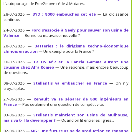
L'autopartage de Free2move cédé à Mutares.
28-07-2026 —
BYD : 8000 embauches cet été
— La croissance
continue.
24-07-2026 —
Ford s'associe à Geely pour sauver son usine de
Valence
— Bonne ou mauvaise nouvelle ?
20-07-2026 —
Batteries : le dirigisme techno-économique
chinois en action
— Un exemple pour la France ?
16-07-2026 —
La DS N°7 et la Lancia Gamma auront une
cousine chez Alfa Romeo
— Une réponse, mais encore beaucoup
de questions.
08-07-2026 —
Stellantis va embaucher en France
— On n'y
croyait plus.
27-06-2026 —
Renault va se séparer de 800 ingénieurs en
France
— Pas seulement une question de compétitivité.
03-06-2026 —
Stellantis maintient son usine de Mulhouse,
mais va t-il la développer ?
— Quand on lit entre les lignes...
02-06-2026 —
MG : une future usine de production en Espagne