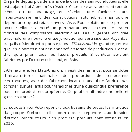
On parle depuis plus de 2 ans de la crise des semi-conducteurs, elle
est aujourd'hui à peu près résolue. Cette crise aura pourtant tout de
même eu un avantage, en révélant une faiblesse dans
l'approvisionnement des constructeurs automobile, ainsi qu'une
dépendance quasi totale envers l'Asie. Pour solutionner le premier
point, Stellantis a noué un partenariat avec Foxconn, le leader
mondial des composants électroniques. Les 2 géants ont créé
ensemble une nouvelle entité juridique, qui sera sise aux Pays-Bas,
et qu'ils détiendront à parts égales :
SiliconAuto
. Un grand regret est
que les 2 parties n'ont rien annoncé en terme de production. C'est-à-
dire qu'à priori, tous les futurs produits SiliconAuto seraient
fabriqués par Foxconn et lui seul, en Asie.
L'Allemagne et les Etats-Unis ont investi des milliards, pour se doter
d'infrastructures nationales de production de composants
électroniques, avec des fabricants locaux, mais... Il ne faudrait pas
compter sur Stellantis pour témoigner d'une quelconque préférence
pour une production européenne. Ou peut-on attendre une belle et
grosse surprise ?
La société SiliconAuto répondra aux besoins de toutes les marques
du groupe Stellantis, elle pourra aussi répondre aux besoins
d'autres constructeurs. Ses premiers produits sont attendus en
2026.