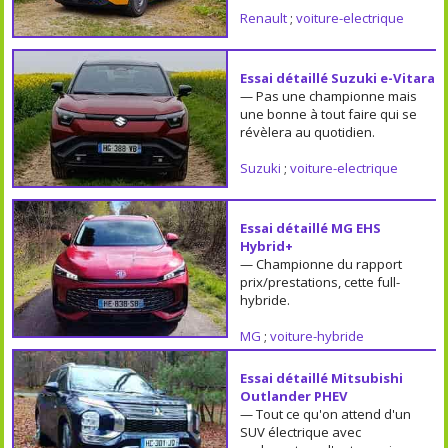
Renault
;
voiture-electrique
Essai détaillé Suzuki e-Vitara
— Pas une championne mais
une bonne à tout faire qui se
révèlera au quotidien.
Suzuki
;
voiture-electrique
Essai détaillé MG EHS
Hybrid+
— Championne du rapport
prix/prestations, cette full-
hybride.
MG
;
voiture-hybride
Essai détaillé Mitsubishi
Outlander PHEV
— Tout ce qu'on attend d'un
SUV électrique avec