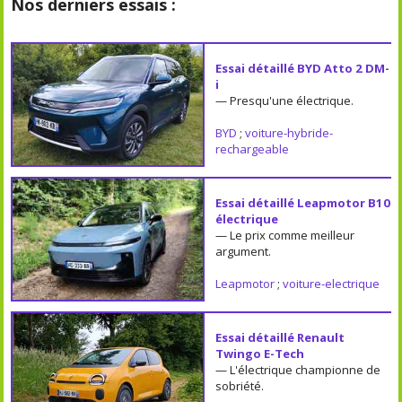
Nos derniers essais :
Essai détaillé BYD Atto 2 DM-
i
— Presqu'une électrique.
BYD
;
voiture-hybride-
rechargeable
Essai détaillé Leapmotor B10
électrique
— Le prix comme meilleur
argument.
Leapmotor
;
voiture-electrique
Essai détaillé Renault
Twingo E-Tech
— L'électrique championne de
sobriété.