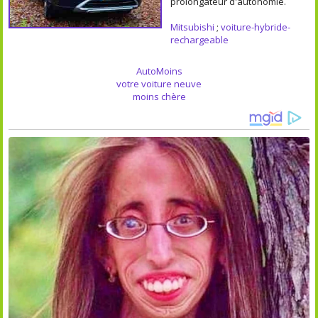
prolongateur d'autonomie.
Mitsubishi
;
voiture-hybride-
rechargeable
AutoMoins
votre voiture neuve
moins chère