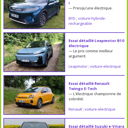
i
— Presqu'une électrique.
BYD
;
voiture-hybride-
rechargeable
Essai détaillé Leapmotor B10
électrique
— Le prix comme meilleur
argument.
Leapmotor
;
voiture-electrique
Essai détaillé Renault
Twingo E-Tech
— L'électrique championne de
sobriété.
Renault
;
voiture-electrique
Essai détaillé Suzuki e-Vitara