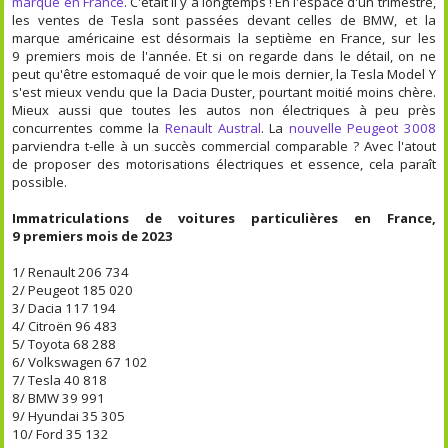
marque en France
. C'était il y a longtemps ! En l'espace d'un trimestre,
les ventes de Tesla sont passées devant celles de BMW, et la
marque américaine est désormais la septième en France, sur les
9 premiers mois de l'année. Et si on regarde dans le détail, on ne
peut qu'être estomaqué de voir que le mois dernier, la Tesla Model Y
s'est mieux vendu que la Dacia Duster, pourtant moitié moins chère.
Mieux aussi que toutes les autos non électriques à peu près
concurrentes comme la
Renault Austral
. La
nouvelle Peugeot 3008
parviendra t-elle à un succès commercial comparable ? Avec l'atout
de proposer des motorisations électriques et essence, cela paraît
possible.
Immatriculations de voitures particulières en France,
9 premiers mois de 2023
1/ Renault 206 734
2/ Peugeot 185 020
3/ Dacia 117 194
4/ Citroën 96 483
5/ Toyota 68 288
6/ Volkswagen 67 102
7/ Tesla 40 818
8/ BMW 39 991
9/ Hyundai 35 305
10/ Ford 35 132