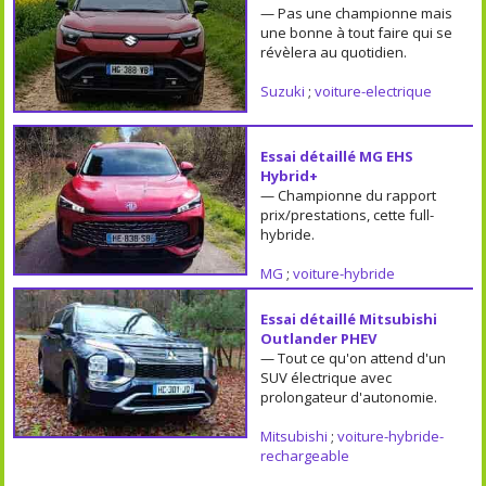
— Pas une championne mais
une bonne à tout faire qui se
révèlera au quotidien.
Suzuki
;
voiture-electrique
Essai détaillé MG EHS
Hybrid+
— Championne du rapport
prix/prestations, cette full-
hybride.
MG
;
voiture-hybride
Essai détaillé Mitsubishi
Outlander PHEV
— Tout ce qu'on attend d'un
SUV électrique avec
prolongateur d'autonomie.
Mitsubishi
;
voiture-hybride-
rechargeable