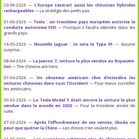
20-06-2026 —
L'Europe taxerait aussi les chinoises hybrides
rechargeables
— La stratégie des petits pas.
01-06-2026 —
Tesla : un troisième pays européen autorise la
conduite autonome FSD
— Pourquoi il faudra attendre dans les
grands pays.
14-05-2026 —
Nouvelle Jaguar : ce sera la Type 01
— Aucune
surprise.
08-04-2026 —
La Jaecoo 7, voiture la plus vendue au Royaume-
Uni
— The Chinese are here.
07-04-2026 —
Un sénateur américain rêve d'interdire les
voitures chinoises dans tout l'Occident
— Pour mieux surveiller
les américains.
30-03-2026 —
La Tesla Model Y était encore la voiture la plus
vendue dans le monde en 2025
— Pour la troisième année de
suite.
27-03-2026 —
Après l'effondrement de ses ventes, Skoda ne
peut que quitter la Chine
— Les chinois n'en veulent plus.
21-03-2026 —
Les européens achètent plus de chinoises que